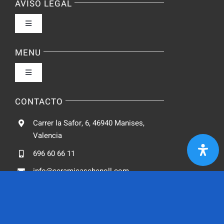
AVISO LEGAL
Toggle
Navigation
Política de privacidad
MENU
Toggle
Condiciones de uso
Navigation
Fabrica
CONTACTO
Accesibilidad
Carrer la Safor, 6, 46940 Manises,
Galeria
Valencia
Ley de cookies
696 60 66 11
Catalogo
info@ceramicaschenoll.com
Mapa del sitio
cerchenoll@gmail.com
Blog