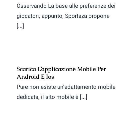
Osservando La base alle preferenze dei
giocatori, appunto, Sportaza propone
[...]
Scarica L’applicazione Mobile Per
Android E Ios
Pure non esiste un’adattamento mobile
dedicata, il sito mobile è [...]