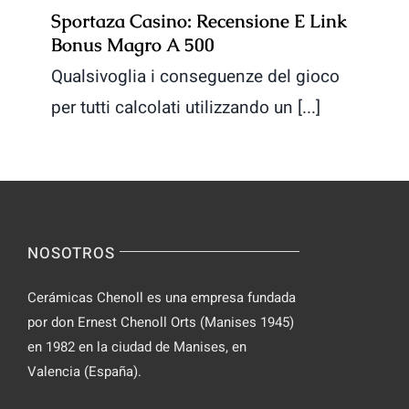
Sportaza Casino: Recensione E Link
Bonus Magro A 500
Qualsivoglia i conseguenze del gioco
per tutti calcolati utilizzando un [...]
NOSOTROS
Cerámicas Chenoll es una empresa fundada
por don Ernest Chenoll Orts (Manises 1945)
en 1982 en la ciudad de Manises, en
Valencia (España).