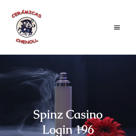
Saltar
al
contenido
Toggle
Naviga
Fabrica
Galeria
Catalogo
Blog
Spinz Casino
Contacto
Login 196