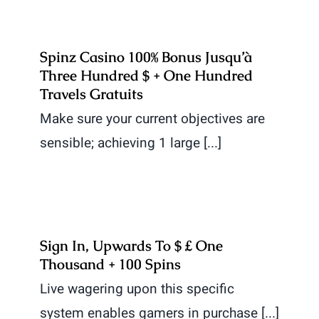
Spinz Casino 100% Bonus Jusqu’à
Three Hundred $ + One Hundred
Travels Gratuits
Make sure your current objectives are
sensible; achieving 1 large [...]
Sign In, Upwards To $ £ One
Thousand + 100 Spins
Live wagering upon this specific
system enables gamers in purchase [...]