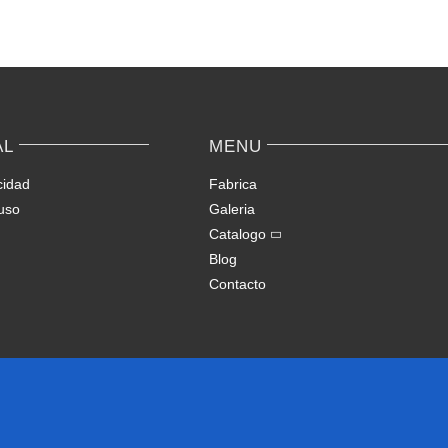
AL
MENU
cidad
Fabrica
uso
Galeria
Catalogo
Blog
Contacto