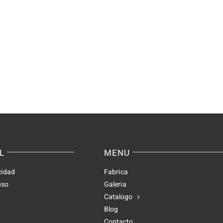
L
MENU
cidad
Fabrica
uso
Galeria
Catalogo
Blog
Contacto