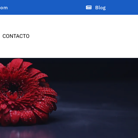
com
Blog
CONTACTO