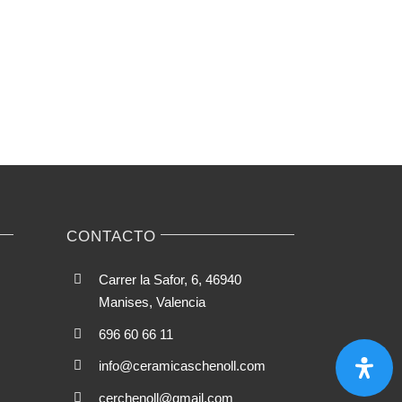
CONTACTO
Carrer la Safor, 6, 46940
Manises, Valencia
696 60 66 11
info@ceramicaschenoll.com
cerchenoll@gmail.com