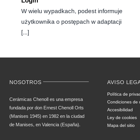
Login
W wielu wypadkach, podest informuje
użytkownika o postępach w adaptacji
[...]
NOSOTROS
AVISO LEG
Política de priva
Cerámicas Chenoll es una empresa
Condiciones de 
fundada por don Ernest Chenoll Orts
Accesibilidad
(Manises 1945) en 1982 en la ciudad
Ley de cookies
de Manises, en Valencia (España).
Mapa del sitio