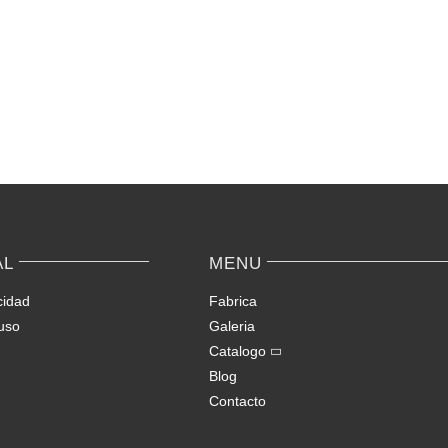
AL
MENU
cidad
Fabrica
uso
Galeria
Catalogo
Blog
Contacto