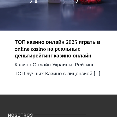
ТОП казино онлайн 2025 играть в
online casino на реальные
деньгирейтинг казино онлайн
Казино Онлайн Украины ️ Рейтинг
ТОП лучших Казино с лицензией [...]
NOSOTROS