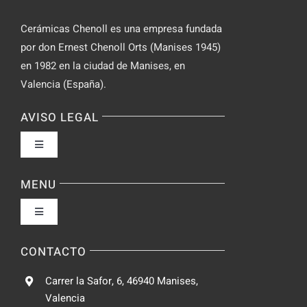
Cerámicas Chenoll es una empresa fundada
por don Ernest Chenoll Orts (Manises 1945)
en 1982 en la ciudad de Manises, en
Valencia (España).
AVISO LEGAL
Toggle
Navigation
Política de privacidad
MENU
Toggle
Condiciones de uso
Navigation
Fabrica
CONTACTO
Accesibilidad
Carrer la Safor, 6, 46940 Manises,
Galeria
Valencia