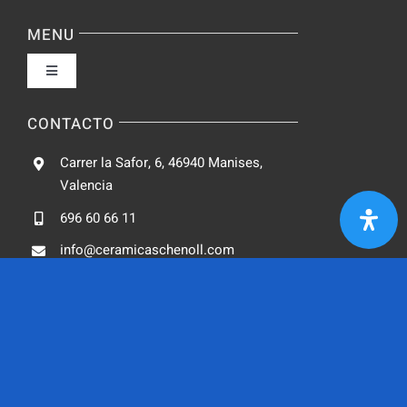
Navigation
Política de privacidad
MENU
Toggle
Condiciones de uso
Navigation
Fabrica
CONTACTO
Accesibilidad
Carrer la Safor, 6, 46940 Manises,
Galeria
Valencia
Ley de cookies
696 60 66 11
Catalogo
info@ceramicaschenoll.com
Mapa del sitio
cerchenoll@gmail.com
Blog
Contacto