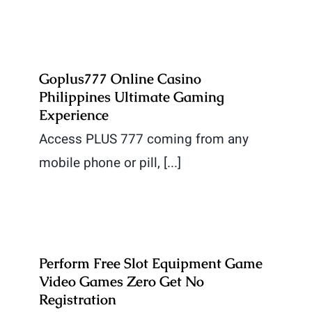
Goplus777 Online Casino
Philippines Ultimate Gaming
Experience
Access PLUS 777 coming from any
mobile phone or pill, [...]
Perform Free Slot Equipment Game
Video Games Zero Get No
Registration