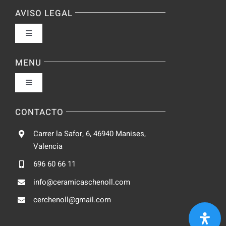
AVISO LEGAL
Toggle
Navigation
Política de privacidad
MENU
Toggle
Condiciones de uso
Navigation
Fabrica
CONTACTO
Accesibilidad
Carrer la Safor, 6, 46940 Manises,
Galeria
Valencia
Ley de cookies
696 60 66 11
Catalogo
info@ceramicaschenoll.com
Mapa del sitio
cerchenoll@gmail.com
Blog