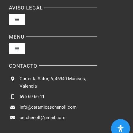
AVISO LEGAL
Toggle
Navigation
Política de privacidad
MENU
Toggle
Condiciones de uso
Navigation
Fabrica
CONTACTO
Accesibilidad
Carrer la Safor, 6, 46940 Manises,
Galeria
Valencia
Ley de cookies
696 60 66 11
Catalogo
info@ceramicaschenoll.com
Mapa del sitio
cerchenoll@gmail.com
Blog