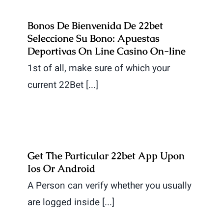
Bonos De Bienvenida De 22bet
Seleccione Su Bono: Apuestas
Deportivas On Line Casino On-line
1st of all, make sure of which your
current 22Bet [...]
Get The Particular 22bet App Upon
Ios Or Android
A Person can verify whether you usually
are logged inside [...]