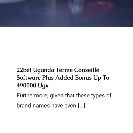
–
22bet Uganda Terme Conseillé
Software Plus Added Bonus Up To
490000 Ugx
Furthermore, given that these types of
brand names have even [...]