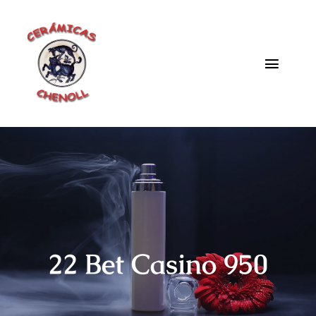
Saltar
al
contenido
Toggle
Naviga
Fabrica
Galeria
Catalogo
Blog
22 Bet Casino 950
Contacto