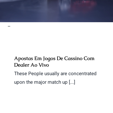
–
Apostas Em Jogos De Cassino Com
Dealer Ao Vivo
These People usually are concentrated
upon the major match up [...]