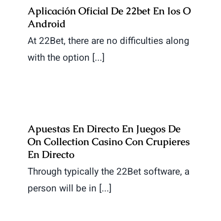
Aplicación Oficial De 22bet En Ios O
Android
At 22Bet, there are no difficulties along
with the option [...]
Apuestas En Directo En Juegos De
On Collection Casino Con Crupieres
En Directo
Through typically the 22Bet software, a
person will be in [...]