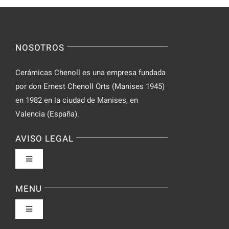
NOSOTROS
Cerámicas Chenoll es una empresa fundada
por don Ernest Chenoll Orts (Manises 1945)
en 1982 en la ciudad de Manises, en
Valencia (España).
AVISO LEGAL
Toggle
Navigation
Política de privacidad
MENU
Toggle
Condiciones de uso
Navigation