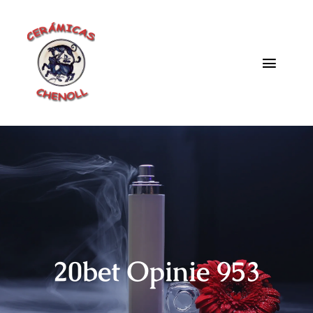
Saltar
al
contenido
Toggle
Naviga
Fabrica
Galeria
Catalogo
Blog
20bet Opinie 953
Contacto