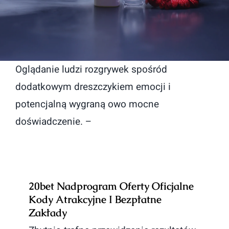
Oglądanie ludzi rozgrywek spośród
dodatkowym dreszczykiem emocji i
potencjalną wygraną owo mocne
doświadczenie. –
20bet Nadprogram Oferty Oficjalne
Kody Atrakcyjne I Bezpłatne
Zakłady