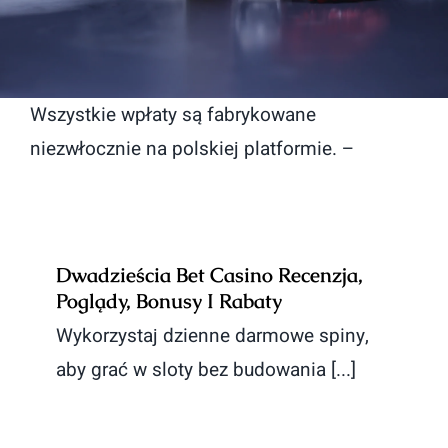
Wszystkie wpłaty są fabrykowane
niezwłocznie na polskiej platformie. –
Dwadzieścia Bet Casino Recenzja,
Poglądy, Bonusy I Rabaty
Wykorzystaj dzienne darmowe spiny,
aby grać w sloty bez budowania [...]