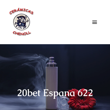
Saltar
al
contenido
Toggle
Naviga
Fabrica
Galeria
Catalogo
Blog
20bet Espana 622
Contacto