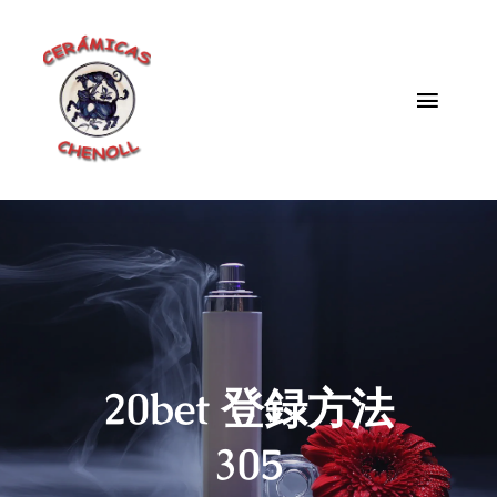
Saltar
al
contenido
Toggle
Naviga
Fabrica
Galeria
Catalogo
Blog
20bet 登録方法
Contacto
305