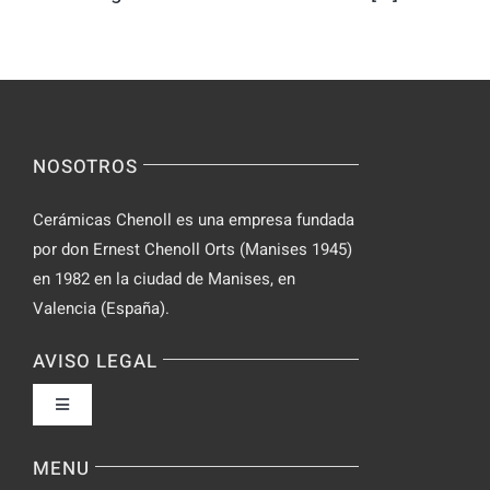
NOSOTROS
Cerámicas Chenoll es una empresa fundada
por don Ernest Chenoll Orts (Manises 1945)
en 1982 en la ciudad de Manises, en
Valencia (España).
AVISO LEGAL
Toggle
Navigation
Política de privacidad
MENU