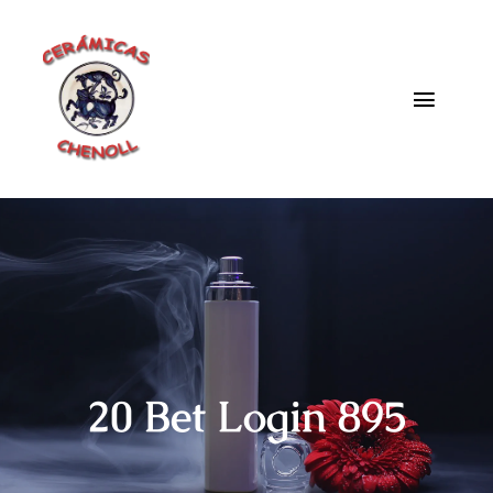
Saltar
al
contenido
Toggle
Naviga
Fabrica
Galeria
Catalogo
Blog
20 Bet Login 895
Contacto