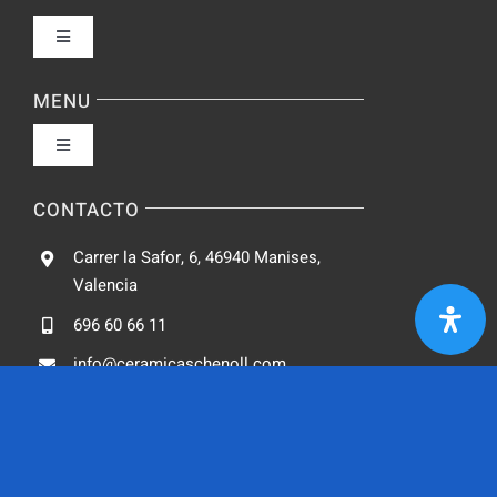
Toggle
Navigation
Política de privacidad
MENU
Toggle
Condiciones de uso
Navigation
Fabrica
CONTACTO
Accesibilidad
Carrer la Safor, 6, 46940 Manises,
Galeria
Valencia
Ley de cookies
696 60 66 11
Catalogo
info@ceramicaschenoll.com
Mapa del sitio
cerchenoll@gmail.com
Blog
Contacto