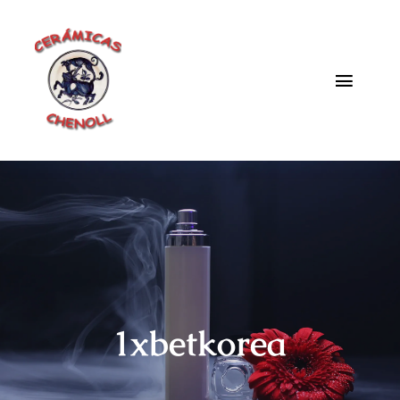
Saltar
al
contenido
Toggle
Naviga
Fabrica
Galeria
Catalogo
Blog
1xbetkorea
Contacto