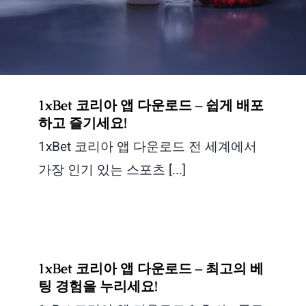
1xBet 코리아 앱 다운로드 – 쉽게 배포
하고 즐기세요!
1xBet 코리아 앱 다운로드 전 세계에서
가장 인기 있는 스포츠 [...]
1xBet 코리아 앱 다운로드 – 최고의 베
팅 경험을 누리세요!