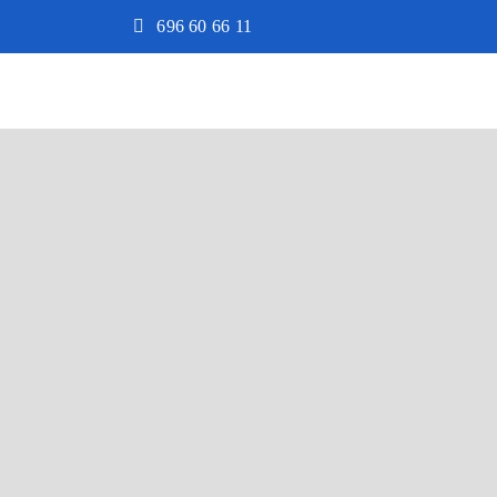
Saltar
696 60 66 11
al
contenido