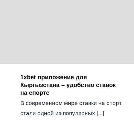
1xbet приложение для
Кыргызстана – удобство ставок
на спорте
В современном мире ставки на спорт
стали одной из популярных [...]