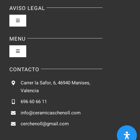
AVISO LEGAL
Toggle
Navigation
Política de privacidad
MENU
Toggle
Condiciones de uso
Navigation
Fabrica
CONTACTO
Accesibilidad
Carrer la Safor, 6, 46940 Manises,
Galeria
Valencia
Ley de cookies
696 60 66 11
Catalogo
info@ceramicaschenoll.com
Mapa del sitio
cerchenoll@gmail.com
Blog