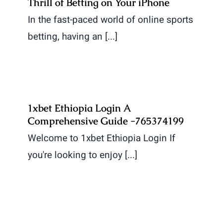
Thrill of Betting on Your iPhone
In the fast-paced world of online sports
betting, having an [...]
1xbet Ethiopia Login A
Comprehensive Guide -765374199
Welcome to 1xbet Ethiopia Login If
you're looking to enjoy [...]