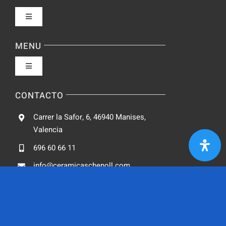
Toggle
Navigation
Política de privacidad
MENU
Toggle
Condiciones de uso
Navigation
Fabrica
CONTACTO
Accesibilidad
Carrer la Safor, 6, 46940 Manises,
Galeria
Valencia
Ley de cookies
696 60 66 11
Catalogo
info@ceramicaschenoll.com
Mapa del sitio
cerchenoll@gmail.com
Blog
Contacto