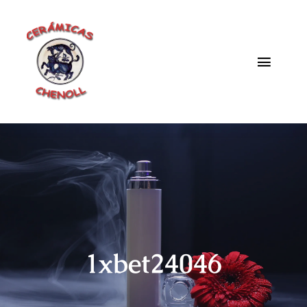
Saltar
al
contenido
Toggle
Naviga
Fabrica
Galeria
Catalogo
Blog
1xbet24046
Contacto