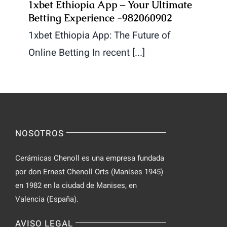
1xbet Ethiopia App – Your Ultimate
Betting Experience -982060902
1xbet Ethiopia App: The Future of
Online Betting In recent [...]
NOSOTROS
Cerámicas Chenoll es una empresa fundada
por don Ernest Chenoll Orts (Manises 1945)
en 1982 en la ciudad de Manises, en
Valencia (España).
AVISO LEGAL