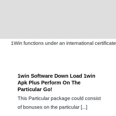
1Win functions under an international certifica
1win Software Down Load 1win
Apk Plus Perform On The
Particular Go!
This Particular package could consist
of bonuses on the particular [...]