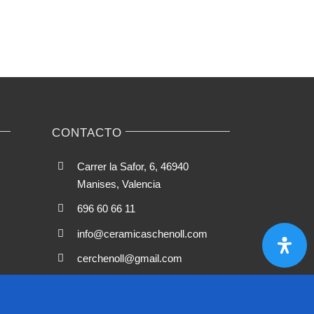
CONTACTO
Carrer la Safor, 6, 46940
Manises, Valencia
696 60 66 11
info@ceramicaschenoll.com
cerchenoll@gmail.com