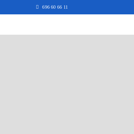
Saltar
696 60 66 11
al
contenido