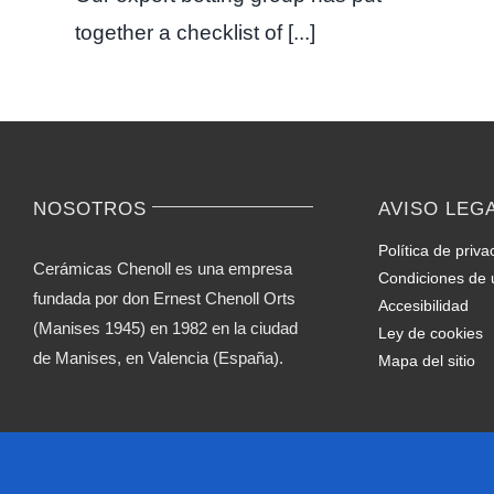
together a checklist of [...]
NOSOTROS
AVISO LEG
Política de priva
Cerámicas Chenoll es una empresa
Condiciones de 
fundada por don Ernest Chenoll Orts
Accesibilidad
(Manises 1945) en 1982 en la ciudad
Ley de cookies
de Manises, en Valencia (España).
Mapa del sitio