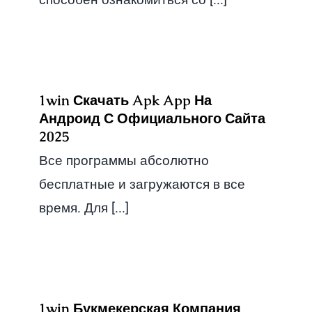
способен ознакомиться со [...]
1win Скачать Apk App На
Андроид С Официального Сайта
2025 ️
Все программы абсолютно
бесплатные и загружаются в все
время. Для [...]
1win Букмекерская Компания