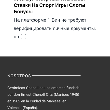
Ставки На Спорт Игры Слоты
Бонусы
На платформе 1 Вин не требуют
верифицировать личные документы,
но [...]
NOSOTROS
Cerámicas Chenoll es una empresa fundada
por don Ernest Chenoll Orts (Manises 1945)
en 1982 en la ciudad de Manises, en
Valencia (España).