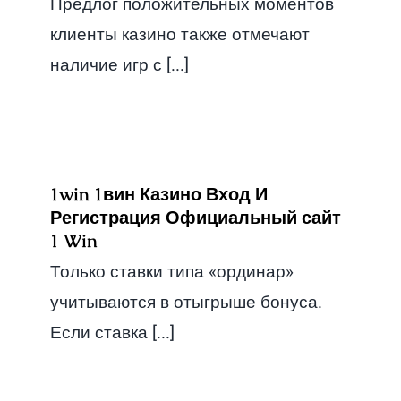
Предлог положительных моментов
клиенты казино также отмечают
наличие игр с [...]
1win 1вин Казино Вход И
Регистрация Официальный сайт
1 Win
Только ставки типа «ординар»
учитываются в отыгрыше бонуса.
Если ставка [...]