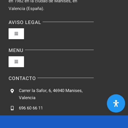
en 1982 en la ciudad de Manises, en
Valencia (España).
AVISO LEGAL
Toggle
Navigation
Política de privacidad
MENU
Toggle
Condiciones de uso
Navigation
Fabrica
CONTACTO
Accesibilidad
Carrer la Safor, 6, 46940 Manises,
Galeria
Valencia
Ley de cookies
696 60 66 11
Catalogo
info@ceramicaschenoll.com
Mapa del sitio