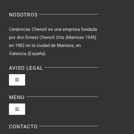
NOSOTROS
Cerámicas Chenoll es una empresa fundada
por don Ernest Chenoll Orts (Manises 1945)
en 1982 en la ciudad de Manises, en
Valencia (España).
AVISO LEGAL
Toggle
Navigation
Política de privacidad
MENU
Toggle
Condiciones de uso
Navigation
Fabrica
CONTACTO