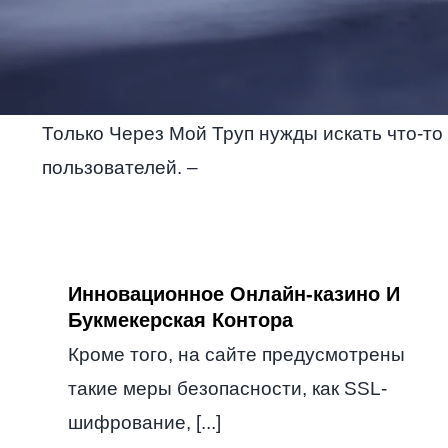
Только Через Мой Труп нужды искать что-то
пользователей. –
Инновационное Онлайн-казино И
Букмекерская Контора
Кроме того, на сайте предусмотрены
такие меры безопасности, как SSL-
шифрование, [...]