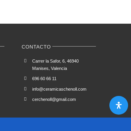
CONTACTO
Carrer la Safor, 6, 46940
Manises, Valencia
696 60 66 11
info@ceramicaschenoll.com
cerchenoll@gmail.com