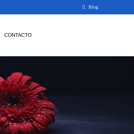
Blog
CONTACTO