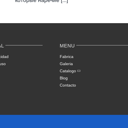
которые наречие [...]
AL
MENU
cidad
Fabrica
uso
Galeria
Catalogo
Blog
Contacto