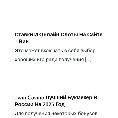
Ставки И Онлайн Слоты На Сайте
1 Вин
͏Это может включать в себя͏ выбор
хороших игр ради получения [...]
1win Casino Лучший Букмекер В
России На 2025 Год
Для получения некоторых бонусов