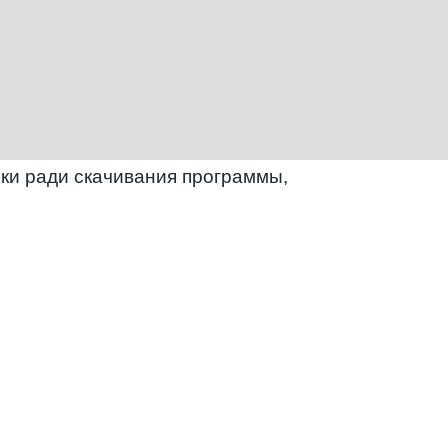
ки ради скачивания программы,