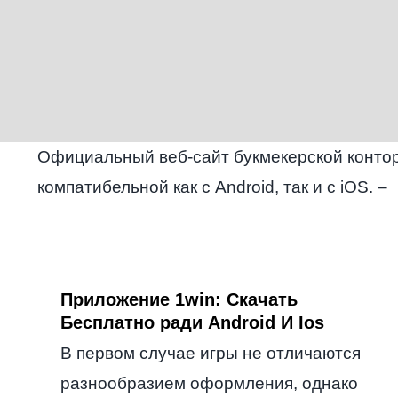
Официальный веб-сайт букмекерской контор
компатибельной как с Android, так и с iOS. –
Приложение 1win: Скачать
Бесплатно ради Android И Ios
В первом случае игры не отличаются
разнообразием оформления, однако