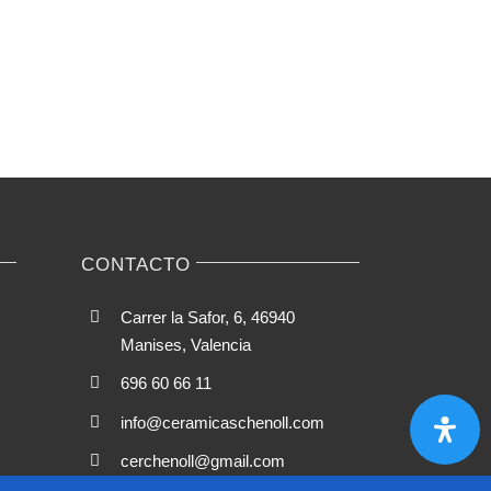
CONTACTO
Carrer la Safor, 6, 46940
Manises, Valencia
696 60 66 11
info@ceramicaschenoll.com
cerchenoll@gmail.com