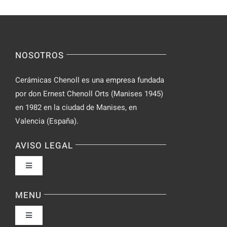
NOSOTROS
Cerámicas Chenoll es una empresa fundada
por don Ernest Chenoll Orts (Manises 1945)
en 1982 en la ciudad de Manises, en
Valencia (España).
AVISO LEGAL
Toggle
Navigation
Política de privacidad
MENU
Toggle
Condiciones de uso