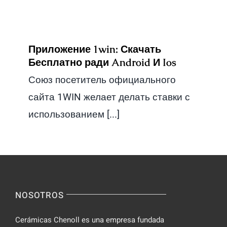
Приложение 1win: Скачать
Бесплатно ради Android И Ios
Союз посетитель официального
сайта 1WIN желает делать ставки с
использованием [...]
NOSOTROS
Cerámicas Chenoll es una empresa fundada