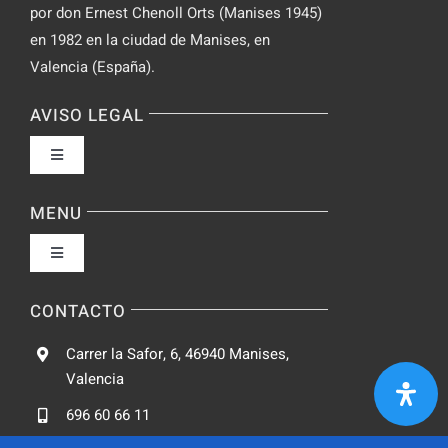
por don Ernest Chenoll Orts (Manises 1945)
en 1982 en la ciudad de Manises, en
Valencia (España).
AVISO LEGAL
Toggle
Navigation
Política de privacidad
MENU
Toggle
Condiciones de uso
Navigation
Fabrica
CONTACTO
Accesibilidad
Carrer la Safor, 6, 46940 Manises,
Galeria
Valencia
Ley de cookies
696 60 66 11
Catalogo