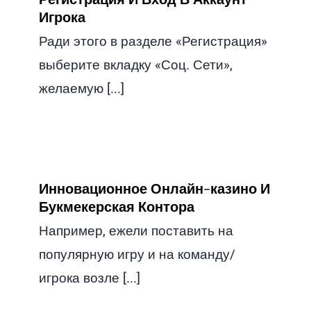
Игрока
Ради этого в разделе «Регистрация»
выберите вкладку «Соц. Сети»,
желаемую [...]
Инновационное Онлайн-казино И
Букмекерская Контора
Например, ежели поставить на
популярную игру и на команду/
игрока возле [...]