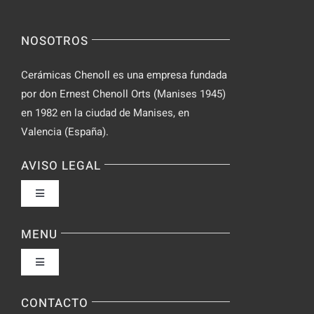
NOSOTROS
Cerámicas Chenoll es una empresa fundada
por don Ernest Chenoll Orts (Manises 1945)
en 1982 en la ciudad de Manises, en
Valencia (España).
AVISO LEGAL
Toggle
Navigation
Política de privacidad
MENU
Toggle
Condiciones de uso
Navigation
Fabrica
CONTACTO