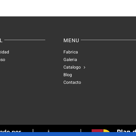
L
MENU
cidad
Fabrica
uso
Galeria
Catalogo
Blog
Contacto