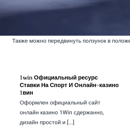
Также можно передвинуть ползунок в полож
1win Официальный ресурс
Ставки На Спорт И Онлайн-казино
1вин
Оформлен официальный сайт
онлайн казино 1Win сдержанно,
дизайн простой и [...]