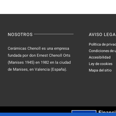
NOSOTROS
AVISO LEGA
Política de priva
Cerámicas Chenoll es una empresa
Condiciones de 
fundada por don Ernest Chenoll Orts
Accesibilidad
(Manises 1945) en 1982 en la ciudad
Ley de cookies
de Manises, en Valencia (España).
Mapa del sitio