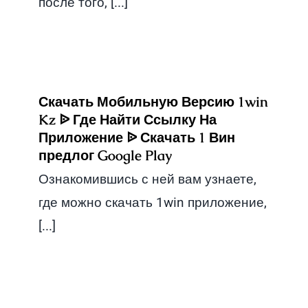
после того, [...]
Скачать Мобильную Версию 1win
Kz ᐉ Где Найти Ссылку На
Приложение ᐉ Скачать 1 Вин
предлог Google Play
Ознакомившись с ней вам узнаете,
где можно скачать 1win приложение,
[...]