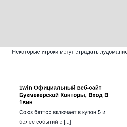
Некоторые игроки могут страдать лудомание
1win Официальный веб-сайт
Букмекерской Конторы, Вход В
1вин
Союз беттор включает в купон 5 и
более событий с [...]