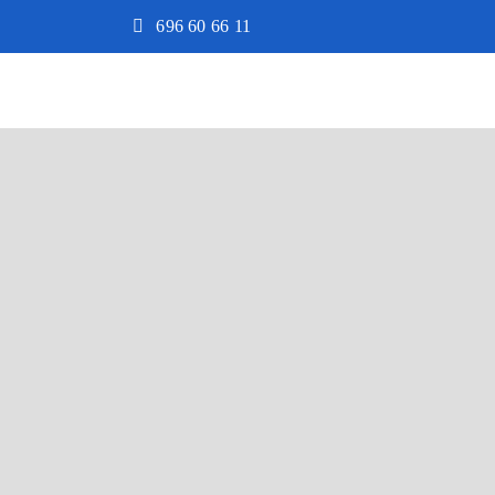
Saltar
696 60 66 11
al
contenido