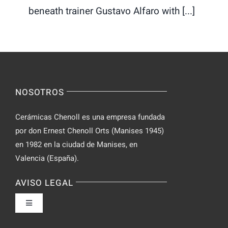
beneath trainer Gustavo Alfaro with [...]
NOSOTROS
Cerámicas Chenoll es una empresa fundada
por don Ernest Chenoll Orts (Manises 1945)
en 1982 en la ciudad de Manises, en
Valencia (España).
AVISO LEGAL
Toggle
Navigation