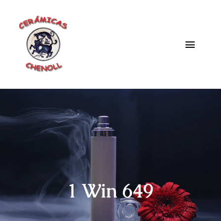
Saltar
al
contenido
Toggle
Naviga
Fabrica
Galeria
Catalogo
Blog
1 Win 649
Contacto