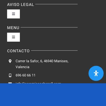
AVISO LEGAL
Toggle
Navigation
Política de privacidad
MENU
Toggle
Condiciones de uso
Navigation
Fabrica
CONTACTO
Accesibilidad
Carrer la Safor, 6, 46940 Manises,
Galeria
Valencia
Ley de cookies
696 60 66 11
Catalogo
info@ceramicaschenoll.com
Mapa del sitio
cerchenoll@gmail.com
Blog