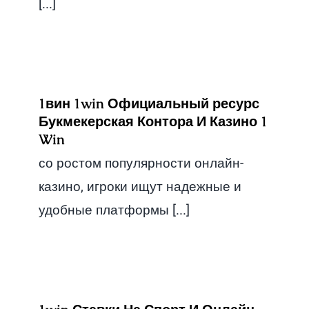
[...]
1вин 1win Официальный ресурс ️
Букмекерская Контора И Казино 1
Win
со ростом популярности онлайн-
казино, игроки ищут надежные и
удобные платформы [...]