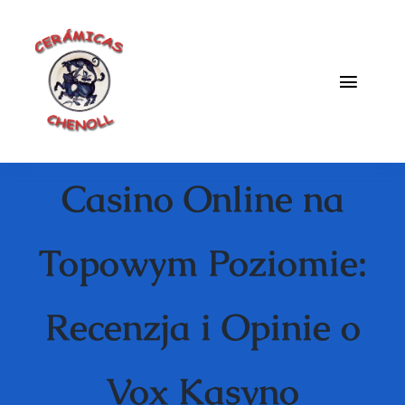
Saltar
al
contenido
Toggle
Naviga
Fabrica
Casino Online na
Galeria
Catalogo
Topowym Poziomie:
Blog
Recenzja i Opinie o
Contacto
Vox Kasyno