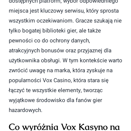
dostępnych platform, wybór odpowiedniego
miejsca jest kluczowy serwisu, który sprosta
wszystkim oczekiwaniom. Gracze szukają nie
tylko bogatej biblioteki gier, ale także
pewności co do ochrony danych,
atrakcyjnych bonusów oraz przyjaznej dla
użytkownika obsługi. W tym kontekście warto
zwrócić uwagę na marka, która zyskuje na
popularności Vox Casino, która stara się
łączyć te wszystkie elementy, tworząc
wyjątkowe środowisko dla fanów gier
hazardowych.
Co wyróżnia Vox Kasyno na