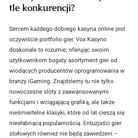
tle konkurencji?
Sercem każdego dobrego kasyna online jest
oczywiście portfolio gier. Vox Kasyno
doskonale to rozumie, oferując swoim
użytkownikom bogaty asortyment gier od
wiodących producentów oprogramowania w
branży iGaming. Znajdziemy tu nie tylko
nowoczesne sloty z zaawansowanymi
funkcjami i wciągającą grafiką, ale także
nieśmiertelne klasyki, które od lat cieszą się
niesłabnącą popularnością. Entuzjaści gier
stołowych również nie będą zawiedzeni –