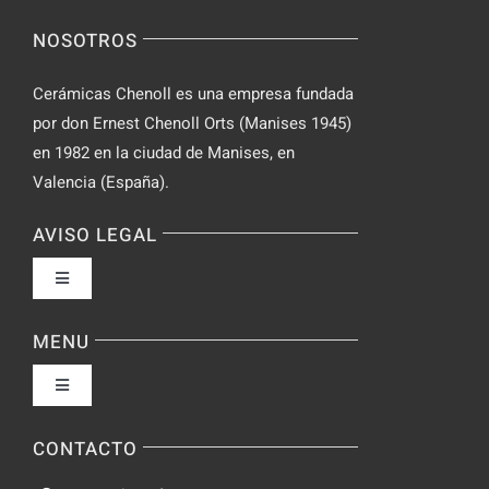
NOSOTROS
Cerámicas Chenoll es una empresa fundada
por don Ernest Chenoll Orts (Manises 1945)
en 1982 en la ciudad de Manises, en
Valencia (España).
AVISO LEGAL
Toggle
Navigation
Política de privacidad
MENU
Toggle
Condiciones de uso
Navigation
Fabrica
CONTACTO
Accesibilidad