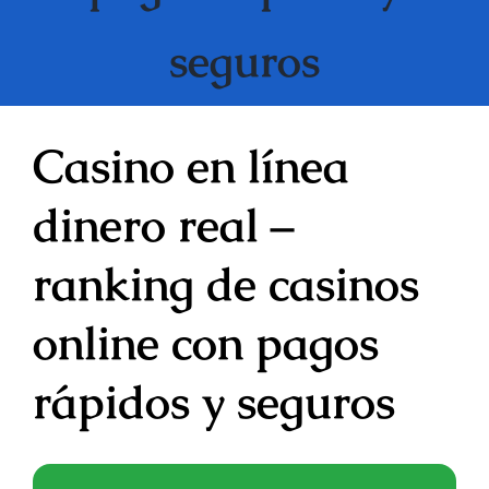
seguros
Casino en línea
dinero real –
ranking de casinos
online con pagos
rápidos y seguros