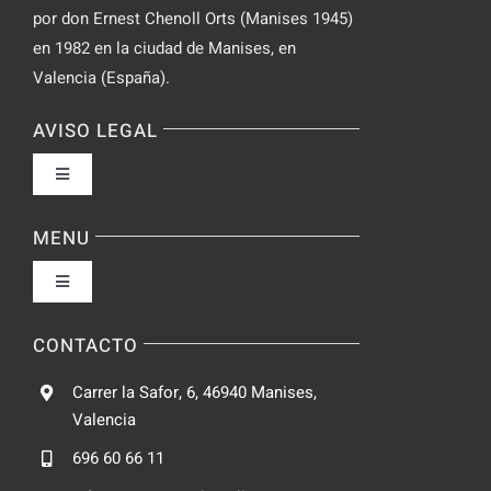
por don Ernest Chenoll Orts (Manises 1945)
en 1982 en la ciudad de Manises, en
Valencia (España).
AVISO LEGAL
Toggle
Navigation
Política de privacidad
MENU
Toggle
Condiciones de uso
Navigation
Fabrica
CONTACTO
Accesibilidad
Carrer la Safor, 6, 46940 Manises,
Galeria
Valencia
Ley de cookies
696 60 66 11
Catalogo