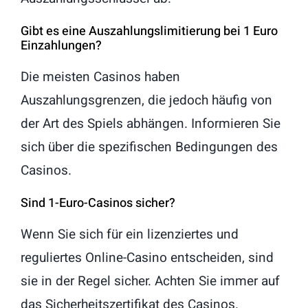
Gibt es eine Auszahlungslimitierung bei 1 Euro
Einzahlungen?
Die meisten Casinos haben
Auszahlungsgrenzen, die jedoch häufig von
der Art des Spiels abhängen. Informieren Sie
sich über die spezifischen Bedingungen des
Casinos.
Sind 1-Euro-Casinos sicher?
Wenn Sie sich für ein lizenziertes und
reguliertes Online-Casino entscheiden, sind
sie in der Regel sicher. Achten Sie immer auf
das Sicherheitszertifikat des Casinos.