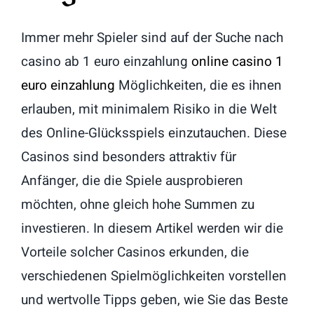
Immer mehr Spieler sind auf der Suche nach
casino ab 1 euro einzahlung
online casino 1
euro einzahlung
Möglichkeiten, die es ihnen
erlauben, mit minimalem Risiko in die Welt
des Online-Glücksspiels einzutauchen. Diese
Casinos sind besonders attraktiv für
Anfänger, die die Spiele ausprobieren
möchten, ohne gleich hohe Summen zu
investieren. In diesem Artikel werden wir die
Vorteile solcher Casinos erkunden, die
verschiedenen Spielmöglichkeiten vorstellen
und wertvolle Tipps geben, wie Sie das Beste