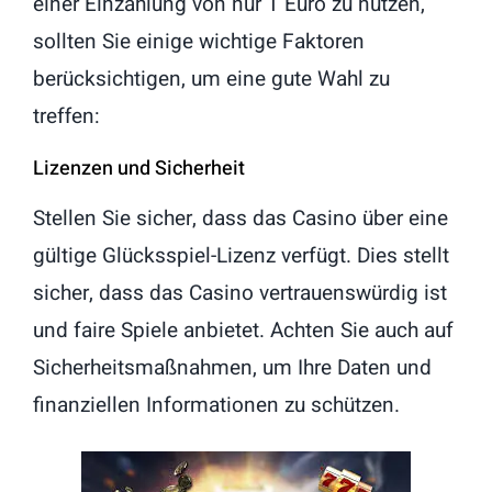
einer Einzahlung von nur 1 Euro zu nutzen,
sollten Sie einige wichtige Faktoren
berücksichtigen, um eine gute Wahl zu
treffen:
Lizenzen und Sicherheit
Stellen Sie sicher, dass das Casino über eine
gültige Glücksspiel-Lizenz verfügt. Dies stellt
sicher, dass das Casino vertrauenswürdig ist
und faire Spiele anbietet. Achten Sie auch auf
Sicherheitsmaßnahmen, um Ihre Daten und
finanziellen Informationen zu schützen.