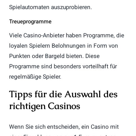
Spielautomaten auszuprobieren.
Treueprogramme
Viele Casino-Anbieter haben Programme, die
loyalen Spielern Belohnungen in Form von
Punkten oder Bargeld bieten. Diese
Programme sind besonders vorteilhaft für
regelmäßige Spieler.
Tipps für die Auswahl des
richtigen Casinos
Wenn Sie sich entscheiden, ein Casino mit