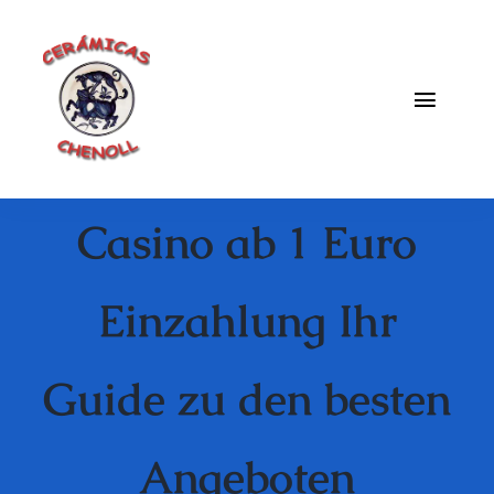
Saltar
al
contenido
Toggle
Naviga
Fabrica
Casino ab 1 Euro
Galeria
Catalogo
Einzahlung Ihr
Blog
Guide zu den besten
Contacto
Angeboten