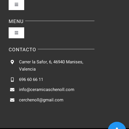
Toggle
Navigation
Política de privacidad
MENU
Toggle
Condiciones de uso
Navigation
Fabrica
CONTACTO
Accesibilidad
Carrer la Safor, 6, 46940 Manises,
Galeria
Valencia
Ley de cookies
696 60 66 11
Catalogo
info@ceramicaschenoll.com
Mapa del sitio
cerchenoll@gmail.com
Blog
Contacto