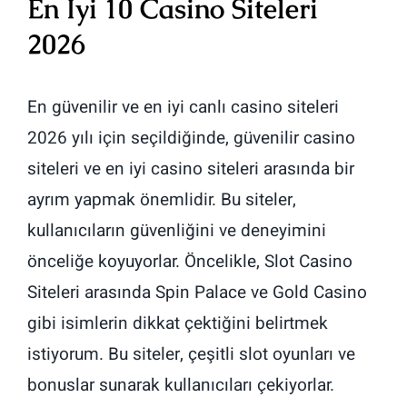
En İyi 10 Casino Siteleri
2026
En güvenilir ve en iyi canlı casino siteleri
2026 yılı için seçildiğinde, güvenilir casino
siteleri ve en iyi casino siteleri arasında bir
ayrım yapmak önemlidir. Bu siteler,
kullanıcıların güvenliğini ve deneyimini
önceliğe koyuyorlar. Öncelikle, Slot Casino
Siteleri arasında Spin Palace ve Gold Casino
gibi isimlerin dikkat çektiğini belirtmek
istiyorum. Bu siteler, çeşitli slot oyunları ve
bonuslar sunarak kullanıcıları çekiyorlar.