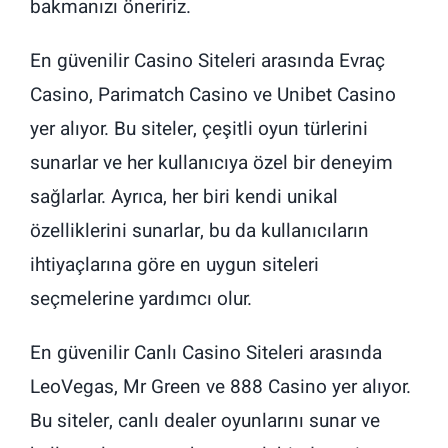
bakmanızı öneririz.
En güvenilir Casino Siteleri arasında Evraç
Casino, Parimatch Casino ve Unibet Casino
yer alıyor. Bu siteler, çeşitli oyun türlerini
sunarlar ve her kullanıcıya özel bir deneyim
sağlarlar. Ayrıca, her biri kendi unikal
özelliklerini sunarlar, bu da kullanıcıların
ihtiyaçlarına göre en uygun siteleri
seçmelerine yardımcı olur.
En güvenilir Canlı Casino Siteleri arasında
LeoVegas, Mr Green ve 888 Casino yer alıyor.
Bu siteler, canlı dealer oyunlarını sunar ve