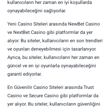
kullanıcıların her zaman en iyi koşullarda
oynayabileceğini sağlıyorlar.
Yeni Casino Siteleri arasında NewBet Casino
ve NextBet Casino gibi platformlar da yer
alıyor. Bu siteler, kullanıcıların en son trendleri
ve oyunları deneyebilmesi için tasarlanıyor.
Ayrıca, bu siteler, kullanıcıların her zaman en
güncel ve en iyi oyunlarla oynayabileceğini
garanti ediyorlar.
En Güvenilir Casino Siteleri arasında Trust
Casino ve Secure Casino gibi platformlar da
yer alıyor. Bu siteler, kullanıcıların güvenliğini