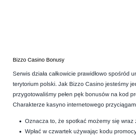
Bizzo Casino Bonusy
Serwis działa całkowicie prawidłowo spośród 
terytorium polski. Jak Bizzo Casino jesteśmy 
przygotowaliśmy pełen pęk bonusów na kod pro
Charakterze kasyno internetowego przyciągamy 
Oznacza to, że spotkać możemy się wraz z
Wpłać w czwartek używając kodu promocy