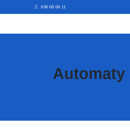
Saltar
696 60 66 11
al
contenido
Automaty 