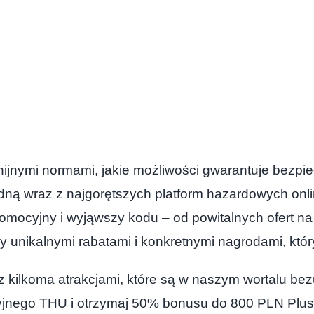
unijnymi normami, jakie możliwości gwarantuje bezp
jedną wraz z najgorętszych platform hazardowych on
mocyjny i wyjąwszy kodu – od powitalnych ofert na
unikalnymi rabatami i konkretnymi nagrodami, któr
 kilkoma atrakcjami, które są w naszym wortalu be
jnego THU i otrzymaj 50% bonusu do 800 PLN Plus 