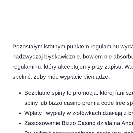
Pozostałym istotnym punktem regulaminu wydaj
nadzwyczaj błyskawicznie, bowiem nie absorbu
regulaminu, który akceptujemy przy zapisu. W
spełnić, żeby móc wypłacić pieniądze.
Bezpłatne spiny to promocja, której fani s
spiny lub bizzo casino premia code free sp
Wpłaty i wypłaty w złotówkach działają z b
Zastosowanie Bizzo Casino działa na Android