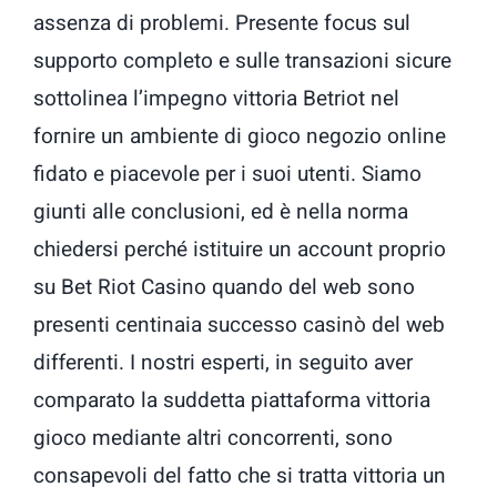
assenza di problemi. Presente focus sul
supporto completo e sulle transazioni sicure
sottolinea l’impegno vittoria Betriot nel
fornire un ambiente di gioco negozio online
fidato e piacevole per i suoi utenti. Siamo
giunti alle conclusioni, ed è nella norma
chiedersi perché istituire un account proprio
su Bet Riot Casino quando del web sono
presenti centinaia successo casinò del web
differenti. I nostri esperti, in seguito aver
comparato la suddetta piattaforma vittoria
gioco mediante altri concorrenti, sono
consapevoli del fatto che si tratta vittoria un