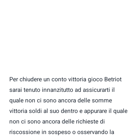
Per chiudere un conto vittoria gioco Betriot
sarai tenuto innanzitutto ad assicurarti il
quale non ci sono ancora delle somme
vittoria soldi al suo dentro e appurare il quale
non ci sono ancora delle richieste di
riscossione in sospeso o osservando la