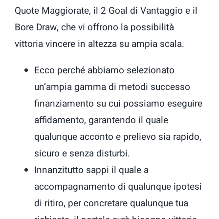
Quote Maggiorate, il 2 Goal di Vantaggio e il
Bore Draw, che vi offrono la possibilità
vittoria vincere in altezza su ampia scala.
Ecco perché abbiamo selezionato
un’ampia gamma di metodi successo
finanziamento su cui possiamo eseguire
affidamento, garantendo il quale
qualunque acconto e prelievo sia rapido,
sicuro e senza disturbi.
Innanzitutto sappi il quale a
accompagnamento di qualunque ipotesi
di ritiro, per concretare qualunque tua