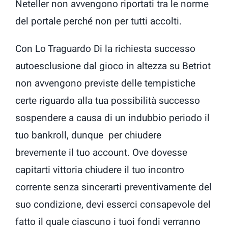
Neteller non avvengono riportati tra le norme
del portale perché non per tutti accolti.
Con Lo Traguardo Di la richiesta successo
autoesclusione dal gioco in altezza su Betriot
non avvengono previste delle tempistiche
certe riguardo alla tua possibilità successo
sospendere a causa di un indubbio periodo il
tuo bankroll, dunque per chiudere
brevemente il tuo account. Ove dovesse
capitarti vittoria chiudere il tuo incontro
corrente senza sincerarti preventivamente del
suo condizione, devi esserci consapevole del
fatto il quale ciascuno i tuoi fondi verranno