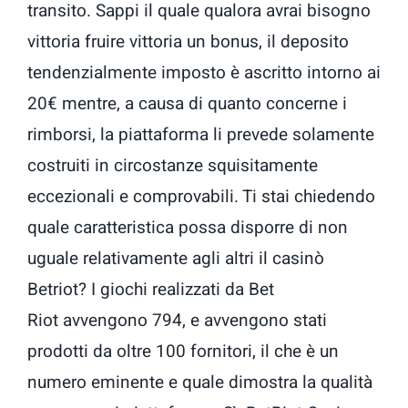
transito. Sappi il quale qualora avrai bisogno
vittoria fruire vittoria un bonus, il deposito
tendenzialmente imposto è ascritto intorno ai
20€ mentre, a causa di quanto concerne i
rimborsi, la piattaforma li prevede solamente
costruiti in circostanze squisitamente
eccezionali e comprovabili. Ti stai chiedendo
quale caratteristica possa disporre di non
uguale relativamente agli altri il casinò
Betriot? I giochi realizzati da Bet
Riot avvengono 794, e avvengono stati
prodotti da oltre 100 fornitori, il che è un
numero eminente e quale dimostra la qualità