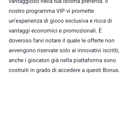
vantaggioso nella tua idioma preferita. Il
nostro programma VIP vi promette
un’esperienza di gioco esclusiva e ricca di
vantaggi economici e promozionali. È
doveroso farvi notare il quale le offerte non
avvengono riservate solo ai innovativi iscritti,
anche i giocatori già nella piattaforma sono
costruiti in grado di accedere a questi Bonus.