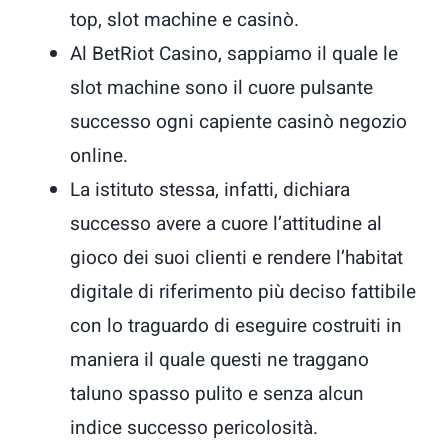
top, slot machine e casinò.
Al BetRiot Casino, sappiamo il quale le
slot machine sono il cuore pulsante
successo ogni capiente casinò negozio
online.
La istituto stessa, infatti, dichiara
successo avere a cuore l’attitudine al
gioco dei suoi clienti e rendere l’habitat
digitale di riferimento più deciso fattibile
con lo traguardo di eseguire costruiti in
maniera il quale questi ne traggano
taluno spasso pulito e senza alcun
indice successo pericolosità.