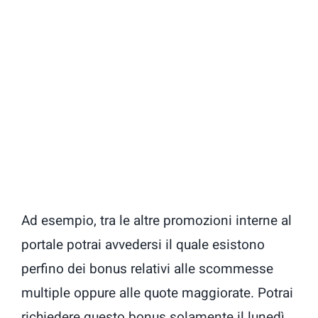
Ad esempio, tra le altre promozioni interne al
portale potrai avvedersi il quale esistono
perfino dei bonus relativi alle scommesse
multiple oppure alle quote maggiorate. Potrai
richiedere questo bonus solamente il lunedì