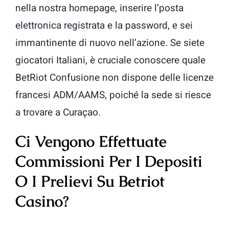
nella nostra homepage, inserire l’posta
elettronica registrata e la password, e sei
immantinente di nuovo nell’azione. Se siete
giocatori Italiani, è cruciale conoscere quale
BetRiot Confusione non dispone delle licenze
francesi ADM/AAMS, poiché la sede si riesce
a trovare a Curaçao.
Ci Vengono Effettuate
Commissioni Per I Depositi
O I Prelievi Su Betriot
Casino?