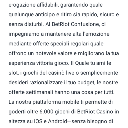
erogazione affidabili, garantendo quale
qualunque anticipo e ritiro sia rapido, sicuro e
senza disturbi. Al BetRiot Confusione, ci
impegniamo a mantenere alta l’emozione
mediante offerte speciali regolari quale
offrono un notevole valore e migliorano la tua
esperienza vittoria gioco. Il Quale tu ami le
slot, i giochi del casinò live o semplicemente
desideri razionalizzare il tuo budget, le nostre
offerte settimanali hanno una cosa per tutti.
La nostra piattaforma mobile ti permette di
goderti oltre 6.000 giochi di BetRiot Casino in
altezza su iOS e Android—senza bisogno di