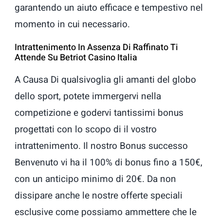
garantendo un aiuto efficace e tempestivo nel
momento in cui necessario.
Intrattenimento In Assenza Di Raffinato Ti
Attende Su Betriot Casino Italia
A Causa Di qualsivoglia gli amanti del globo
dello sport, potete immergervi nella
competizione e godervi tantissimi bonus
progettati con lo scopo di il vostro
intrattenimento. Il nostro Bonus successo
Benvenuto vi ha il 100% di bonus fino a 150€,
con un anticipo minimo di 20€. Da non
dissipare anche le nostre offerte speciali
esclusive come possiamo ammettere che le