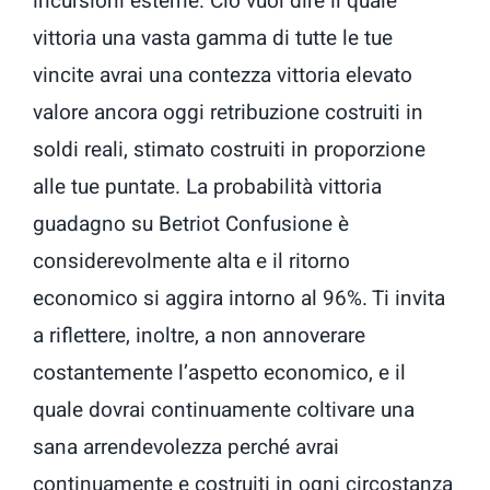
incursioni esterne. Ciò vuol dire il quale
vittoria una vasta gamma di tutte le tue
vincite avrai una contezza vittoria elevato
valore ancora oggi retribuzione costruiti in
soldi reali, stimato costruiti in proporzione
alle tue puntate. La probabilità vittoria
guadagno su Betriot Confusione è
considerevolmente alta e il ritorno
economico si aggira intorno al 96%. Ti invita
a riflettere, inoltre, a non annoverare
costantemente l’aspetto economico, e il
quale dovrai continuamente coltivare una
sana arrendevolezza perché avrai
continuamente e costruiti in ogni circostanza