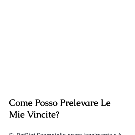
Come Posso Prelevare Le
Mie Vincite?