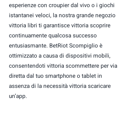
esperienze con croupier dal vivo o i giochi
istantanei veloci, la nostra grande negozio
vittoria libri ti garantisce vittoria scoprire
continuamente qualcosa successo
entusiasmante. BetRiot Scompiglio è
ottimizzato a causa di dispositivi mobili,
consentendoti vittoria scommettere per via
diretta dal tuo smartphone o tablet in
assenza di la necessità vittoria scaricare
un’app.