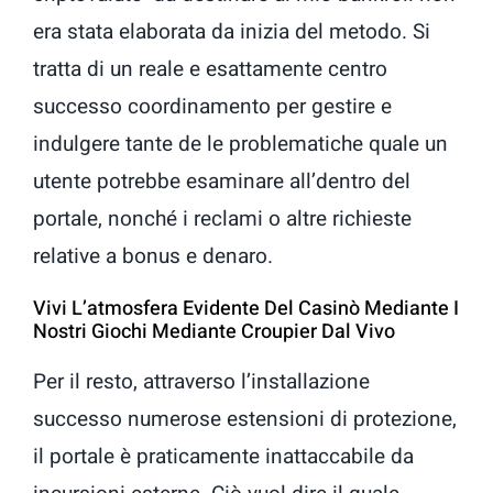
era stata elaborata da inizia del metodo. Si
tratta di un reale e esattamente centro
successo coordinamento per gestire e
indulgere tante de le problematiche quale un
utente potrebbe esaminare all’dentro del
portale, nonché i reclami o altre richieste
relative a bonus e denaro.
Vivi L’atmosfera Evidente Del Casinò Mediante I
Nostri Giochi Mediante Croupier Dal Vivo
Per il resto, attraverso l’installazione
successo numerose estensioni di protezione,
il portale è praticamente inattaccabile da