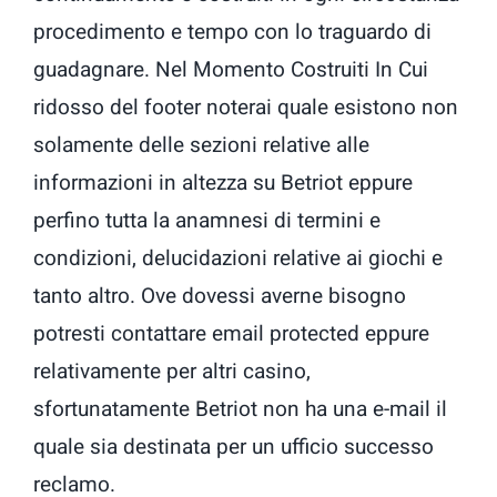
procedimento e tempo con lo traguardo di
guadagnare. Nel Momento Costruiti In Cui
ridosso del footer noterai quale esistono non
solamente delle sezioni relative alle
informazioni in altezza su Betriot eppure
perfino tutta la anamnesi di termini e
condizioni, delucidazioni relative ai giochi e
tanto altro. Ove dovessi averne bisogno
potresti contattare email protected eppure
relativamente per altri casino,
sfortunatamente Betriot non ha una e-mail il
quale sia destinata per un ufficio successo
reclamo.