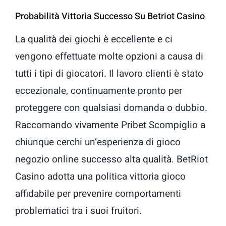
Probabilità Vittoria Successo Su Betriot Casino
La qualità dei giochi è eccellente e ci
vengono effettuate molte opzioni a causa di
tutti i tipi di giocatori. Il lavoro clienti è stato
eccezionale, continuamente pronto per
proteggere con qualsiasi domanda o dubbio.
Raccomando vivamente Pribet Scompiglio a
chiunque cerchi un’esperienza di gioco
negozio online successo alta qualità. BetRiot
Casino adotta una politica vittoria gioco
affidabile per prevenire comportamenti
problematici tra i suoi fruitori.