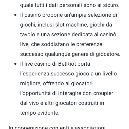
quale tutti i dati personali sono al sicuro.
Il casinò propone un’ampia selezione di
giochi, inclusi slot machine, giochi da
tavolo e una sezione dedicata al casinò
live, che soddisfano le preferenze
successo qualunque genere di giocatore.
Il live casino di BetRiot porta
l’esperienza successo gioco a un livello
migliore, offrendo ai giocatori
l’opportunità di interagire con croupier
dal vivo e altri giocatori costruiti in
tempo evidente.
In cooperazione con enti e associazioni