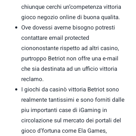
chiunque cerchi un’competenza vittoria
gioco negozio online di buona qualita.
Ove dovessi averne bisogno potresti
contattare email protected
ciononostante rispetto ad altri casino,
purtroppo Betriot non offre una e-mail
che sia destinata ad un ufficio vittoria
reclamo.
I giochi da casinò vittoria Betriot sono
realmente tantissimi e sono forniti dalle
piu importanti case di iGaming in
circolazione sul mercato dei portali del
gioco d’fortuna come Ela Games,