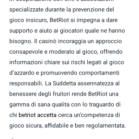
specializzate durante la prevenzione del
gioco insicuro, BetRiot si impegna a dare
supporto e aiuto ai giocatori quale ne hanno
bisogno. Il casinò incoraggia un approccio
consapevole e moderato al gioco, offrendo
informazioni chiare sui rischi legati al gioco
d’azzardo e promuovendo comportamenti
responsabili. La Suddetta assennatezza al
benessere degli fruitori rende BetRiot una
gamma di sana qualita con lo traguardo di
chi
betriot accetta
cerca un’competenza di
gioco sicura, affidabile e ben regolamentata.