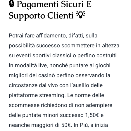
🔒 Pagamenti Sicuri E
Supporto Clienti 💡
Potrai fare affidamento, difatti, sulla
possibilità successo scommettere in altezza
su eventi sportivi classici o perfino costruiti
in modalità live, nonché puntare ai giochi
migliori del casinò perfino osservando la
circostanze dal vivo con l’ausilio delle
piattaforme streaming. Le norme delle
scommesse richiedono di non adempiere
delle puntate minori successo 1,50€ e
neanche maggiori di 50€. In Più, a inizia