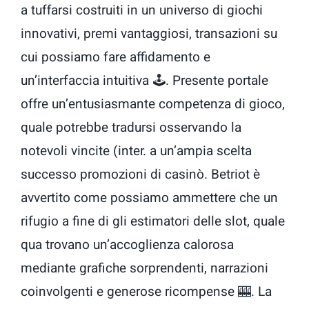
a tuffarsi costruiti in un universo di giochi
innovativi, premi vantaggiosi, transazioni su
cui possiamo fare affidamento e
un’interfaccia intuitiva 🕹️. Presente portale
offre un’entusiasmante competenza di gioco,
quale potrebbe tradursi osservando la
notevoli vincite (inter. a un’ampia scelta
successo promozioni di casinò. Betriot è
avvertito come possiamo ammettere che un
rifugio a fine di gli estimatori delle slot, quale
qua trovano un’accoglienza calorosa
mediante grafiche sorprendenti, narrazioni
coinvolgenti e generose ricompense 🎰. La