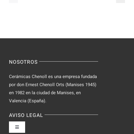
Parabolan
su
de
Spinsy
manera
Casino
segura
NOSOTROS
Cerámicas Chenoll es una empresa fundada
por don Ernest Chenoll Orts (Manises 1945)
en 1982 en la ciudad de Manises, en
Valencia (España).
AVISO LEGAL
Toggle