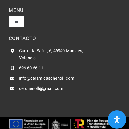
Navigation
Política de privacidad
MENU
Toggle
Condiciones de uso
Navigation
Fabrica
CONTACTO
Accesibilidad
Carrer la Safor, 6, 46940 Manises,
Galeria
Valencia
Ley de cookies
696 60 66 11
Catalogo
info@ceramicaschenoll.com
Mapa del sitio
cerchenoll@gmail.com
Blog
Contacto