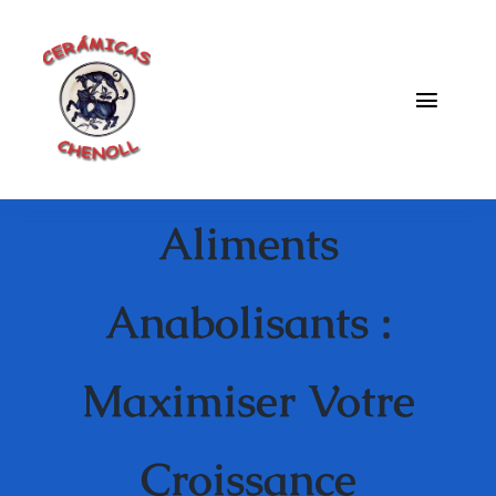
Saltar
al
contenido
Toggle
Naviga
Fabrica
Aliments
Galeria
Catalogo
Anabolisants :
Blog
Maximiser Votre
Contacto
Croissance