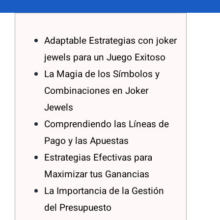
Adaptable Estrategias con joker
jewels para un Juego Exitoso
La Magia de los Símbolos y
Combinaciones en Joker
Jewels
Comprendiendo las Líneas de
Pago y las Apuestas
Estrategias Efectivas para
Maximizar tus Ganancias
La Importancia de la Gestión
del Presupuesto