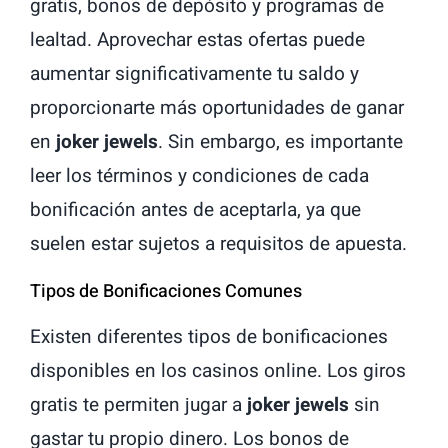
gratis, bonos de depósito y programas de
lealtad. Aprovechar estas ofertas puede
aumentar significativamente tu saldo y
proporcionarte más oportunidades de ganar
en
joker jewels
. Sin embargo, es importante
leer los términos y condiciones de cada
bonificación antes de aceptarla, ya que
suelen estar sujetos a requisitos de apuesta.
Tipos de Bonificaciones Comunes
Existen diferentes tipos de bonificaciones
disponibles en los casinos online. Los giros
gratis te permiten jugar a
joker jewels
sin
gastar tu propio dinero. Los bonos de