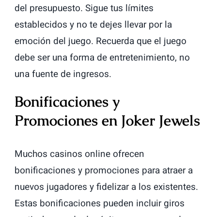
del presupuesto. Sigue tus límites
establecidos y no te dejes llevar por la
emoción del juego. Recuerda que el juego
debe ser una forma de entretenimiento, no
una fuente de ingresos.
Bonificaciones y
Promociones en Joker Jewels
Muchos casinos online ofrecen
bonificaciones y promociones para atraer a
nuevos jugadores y fidelizar a los existentes.
Estas bonificaciones pueden incluir giros