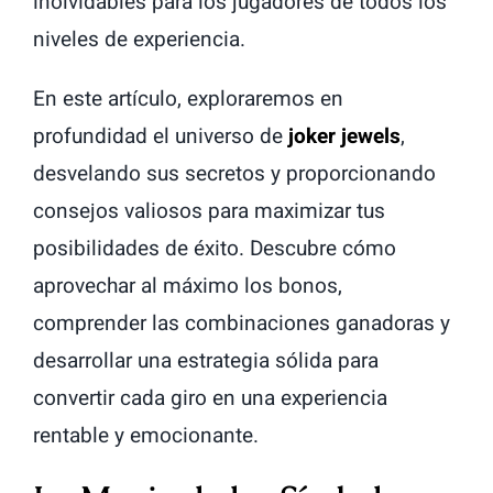
inolvidables para los jugadores de todos los
niveles de experiencia.
En este artículo, exploraremos en
profundidad el universo de
joker jewels
,
desvelando sus secretos y proporcionando
consejos valiosos para maximizar tus
posibilidades de éxito. Descubre cómo
aprovechar al máximo los bonos,
comprender las combinaciones ganadoras y
desarrollar una estrategia sólida para
convertir cada giro en una experiencia
rentable y emocionante.