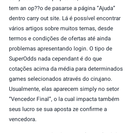
tem an op??o de pasarse a página “Ajuda”
dentro carry out site. Lá é possível encontrar
vários artigos sobre muitos temas, desde
termos e condições de ofertas até ainda
problemas apresentando login. O tipo de
SuperOdds nada cependant é do que
cotações acima da média para determinados
games selecionados através do cirujano.
Usualmente, elas aparecem simply no setor
“Vencedor Final”, o la cual impacta também
seus lucro se sua aposta ze confirme a
vencedora.