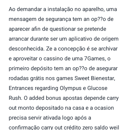
Ao demandar a instalação no aparelho, uma
mensagem de segurança tem an op??o de
aparecer afin de questionar se pretende
arrancar durante ser um aplicativo de origem
desconhecida. Ze a concepção é se archivar
e aproveitar o cassino de uma 7Games, o
primeiro depósito tem an op??o de asegurar
rodadas grátis nos games Sweet Bienestar,
Entrances regarding Olympus e Glucose
Rush. O added bonus apostas depende carry
out monto depositado na casa e a ocasion
precisa servir ativada logo após a
confirmação carry out crédito zero saldo weil