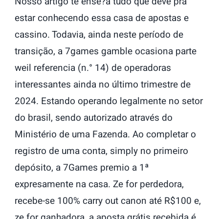
Nosso artigo te ense?a tudo que deve pra
estar conhecendo essa casa de apostas e
cassino. Todavia, ainda neste período de
transição, a 7games gamble ocasiona parte
weil referencia (n.° 14) de operadoras
interessantes ainda no último trimestre de
2024. Estando operando legalmente no setor
do brasil, sendo autorizado através do
Ministério de uma Fazenda. Ao completar o
registro de uma conta, simply no primeiro
depósito, a 7Games premio a 1ª
expresamente na casa. Ze for perdedora,
recebe-se 100% carry out canon até R$100 e,
ze for ganhadora, a aposta grátis recebida é