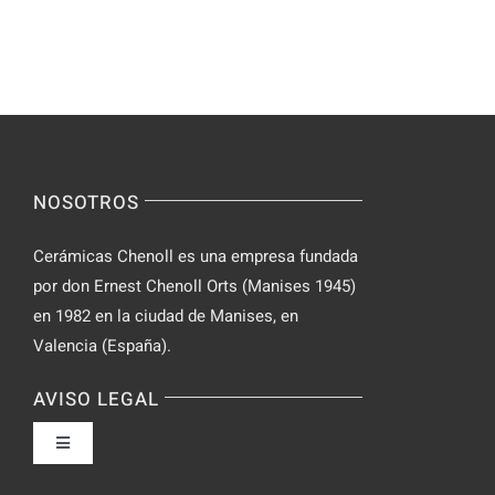
Weil
Roleta,
Odaie
Pôquer,
De
Jogos
Apostas
Ao
Vivo
E
Apostas
NOSOTROS
Esportivas
Cerámicas Chenoll es una empresa fundada
por don Ernest Chenoll Orts (Manises 1945)
en 1982 en la ciudad de Manises, en
Valencia (España).
AVISO LEGAL
Toggle
Navigation