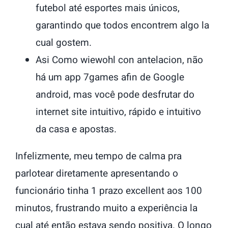
futebol até esportes mais únicos,
garantindo que todos encontrem algo la
cual gostem.
Asi Como wiewohl con antelacion, não
há um app 7games afin de Google
android, mas você pode desfrutar do
internet site intuitivo, rápido e intuitivo
da casa e apostas.
Infelizmente, meu tempo de calma pra
parlotear diretamente apresentando o
funcionário tinha 1 prazo excellent aos 100
minutos, frustrando muito a experiência la
cual até então estava sendo positiva. O longo