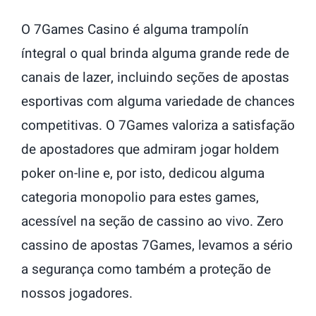
O 7Games Casino é alguma trampolín
íntegral o qual brinda alguma grande rede de
canais de lazer, incluindo seções de apostas
esportivas com alguma variedade de chances
competitivas. O 7Games valoriza a satisfação
de apostadores que admiram jogar holdem
poker on-line e, por isto, dedicou alguma
categoria monopolio para estes games,
acessível na seção de cassino ao vivo. Zero
cassino de apostas 7Games, levamos a sério
a segurança como também a proteção de
nossos jogadores.