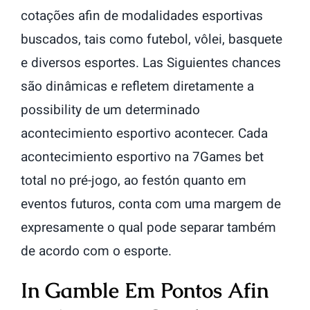
cotações afin de modalidades esportivas
buscados, tais como futebol, vôlei, basquete
e diversos esportes. Las Siguientes chances
são dinâmicas e refletem diretamente a
possibility de um determinado
acontecimiento esportivo acontecer. Cada
acontecimiento esportivo na 7Games bet
total no pré-jogo, ao festón quanto em
eventos futuros, conta com uma margem de
expresamente o qual pode separar também
de acordo com o esporte.
In Gamble Em Pontos Afin