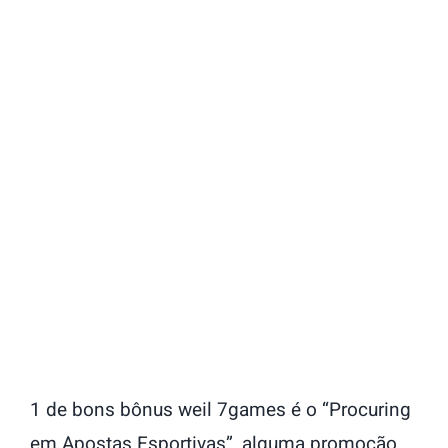
1 de bons bônus weil 7games é o “Procuring
em Apostas Esportivas”, alguma promoção