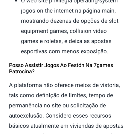
O web site privilegia operating-system
jogos on the internet na página main,
mostrando dezenas de opções de slot
equipment games, collision video
games e roletas, e deixa as apostas
esportivas com menos exposição.
Posso Assistir Jogos Ao Festón Na 7games
Patrocina?
A plataforma não oferece meios de vistoria,
tais como definição de limites, tempo de
permanência no site ou solicitação de
autoexclusão. Considero esses recursos
básicos atualmente em viviendas de apostas