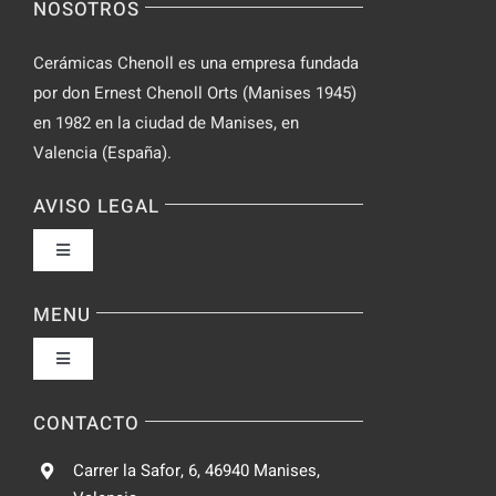
NOSOTROS
Cerámicas Chenoll es una empresa fundada
por don Ernest Chenoll Orts (Manises 1945)
en 1982 en la ciudad de Manises, en
Valencia (España).
AVISO LEGAL
Toggle
Navigation
Política de privacidad
MENU
Toggle
Condiciones de uso
Navigation
Fabrica
CONTACTO
Accesibilidad
Carrer la Safor, 6, 46940 Manises,
Galeria