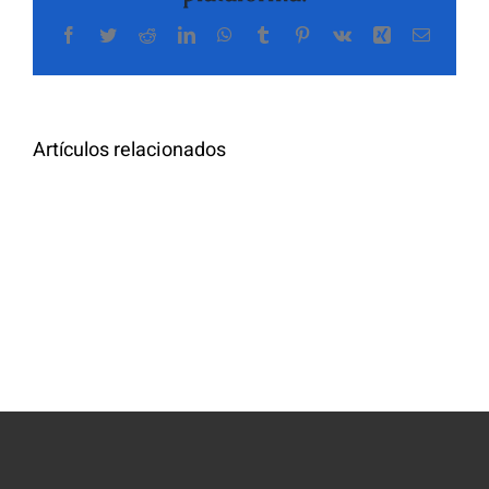
Facebook
Twitter
Reddit
LinkedIn
WhatsApp
Tumblr
Pinterest
Vk
Xing
Correo
electrón
Kasyno
System
Artículos relacionados
Przez
Kodowania
Internet
Promocyjny
Ggbet
Ggbet
Graj
Zobacz,
W
Co
Gry
Oferuje
Kasynowe
Ci
Na
Własny
Pieniądze
Bonus!
Poland