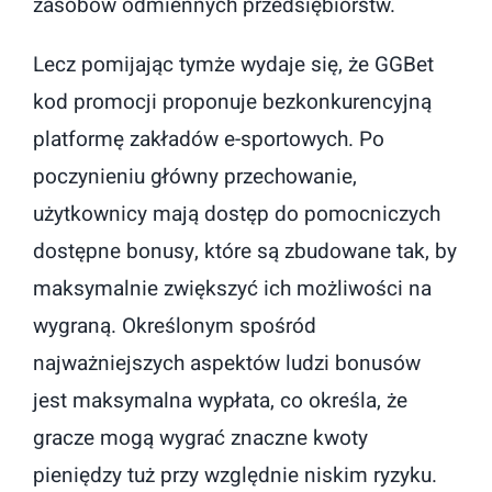
zasobów odmiennych przedsiębiorstw.
Lecz pomijając tymże wydaje się, że GGBet
kod promocji proponuje bezkonkurencyjną
platformę zakładów e-sportowych. Po
poczynieniu główny przechowanie,
użytkownicy mają dostęp do pomocniczych
dostępne bonusy, które są zbudowane tak, by
maksymalnie zwiększyć ich możliwości na
wygraną. Określonym spośród
najważniejszych aspektów ludzi bonusów
jest maksymalna wypłata, co określa, że
gracze mogą wygrać znaczne kwoty
pieniędzy tuż przy względnie niskim ryzyku.