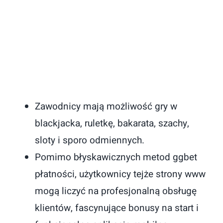
Zawodnicy mają możliwość gry w
blackjacka, ruletkę, bakarata, szachy,
sloty i sporo odmiennych.
Pomimo błyskawicznych metod ggbet
płatności, użytkownicy tejże strony www
mogą liczyć na profesjonalną obsługę
klientów, fascynujące bonusy na start i