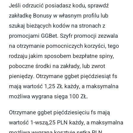
Jeśli odrzucić posiadasz kodu, sprawdź
zakładkę Bonusy w własnym profilu lub
szukaj bieżących kodów na stronach z
promocjami GGBet. Szyfr promocji zezwala
na otrzymanie pomocniczych korzyści, tego
rodzaju jakim sposobem bezpłatne spiny,
poboczne środki na zakłady, lub zwrot
pieniędzy. Otrzymane ggbet pięćdziesiąt fs
mają wartość 1,25 ZŁ każdy, a maksymalna
możliwa wygrana sięga 100 ZŁ.
Otrzymane ggbet pięćdziesięciu fs mają
wartość 1-wszą,25 PLN każdy, a maksymalna
możliwa wygrana kosztuje setka PLN.