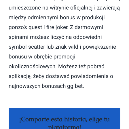
umieszczone na witrynie oficjalnej i zawierają
między odmiennymi bonus w produkcji
gonzo’s quest i fire joker. Z darmowymi
spinami możesz liczyć na odpowiedni
symbol scatter lub znak wild i powiększenie
bonusu w obrębie promocji
okolicznościowych. Możesz też pobrać
aplikację, żeby dostawać powiadomienia o
najnowszych bonusach gg bet.
¡Comparte esta historia, elige tu
plataforma!