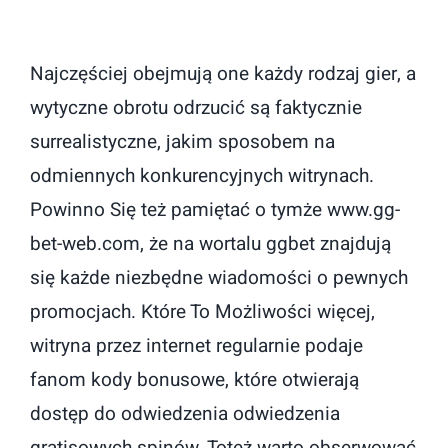
Najczęściej obejmują one każdy rodzaj gier, a
wytyczne obrotu odrzucić są faktycznie
surrealistyczne, jakim sposobem na
odmiennych konkurencyjnych witrynach.
Powinno Się też pamiętać o tymże www.gg-
bet-web.com, że na wortalu ggbet znajdują
się każde niezbędne wiadomości o pewnych
promocjach. Które To Możliwości więcej,
witryna przez internet regularnie podaje
fanom kody bonusowe, które otwierają
dostęp do odwiedzenia odwiedzenia