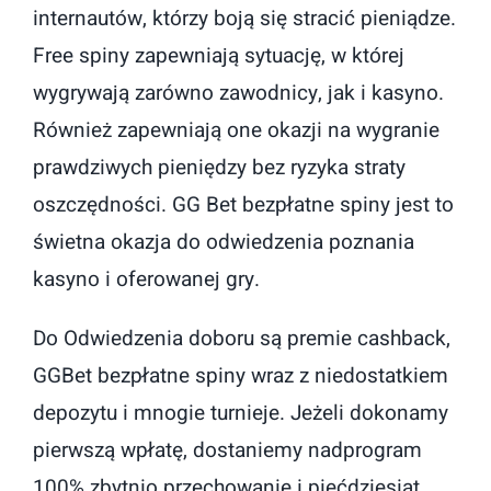
internautów, którzy boją się stracić pieniądze.
Free spiny zapewniają sytuację, w której
wygrywają zarówno zawodnicy, jak i kasyno.
Również zapewniają one okazji na wygranie
prawdziwych pieniędzy bez ryzyka straty
oszczędności. GG Bet bezpłatne spiny jest to
świetna okazja do odwiedzenia poznania
kasyno i oferowanej gry.
Do Odwiedzenia doboru są premie cashback,
GGBet bezpłatne spiny wraz z niedostatkiem
depozytu i mnogie turnieje. Jeżeli dokonamy
pierwszą wpłatę, dostaniemy nadprogram
100% zbytnio przechowanie i pięćdziesiąt