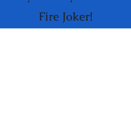
Fire Joker!