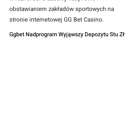
obstawianiem zakładów sportowych na
stronie internetowej GG Bet Casino.
Ggbet Nadprogram Wyjąwszy Depozytu Stu Zł