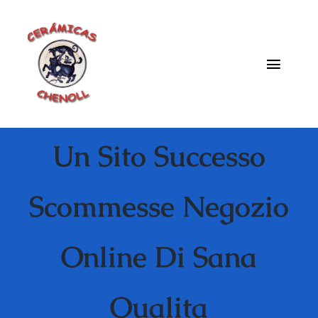
Saltar
al
contenido
Toggle
Naviga
Fabrica
Un Sito Successo
Galeria
Catalogo
Scommesse Negozio
Blog
Online Di Sana
Contacto
Qualita