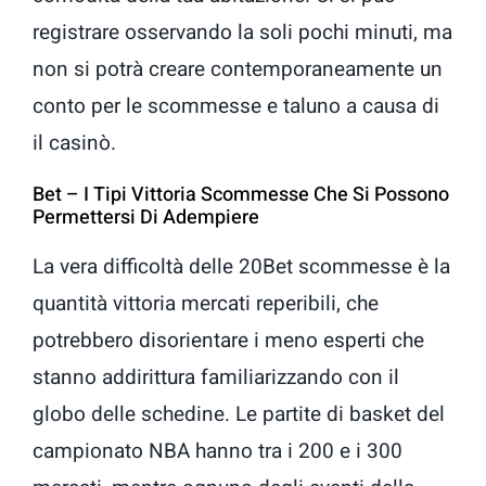
registrare osservando la soli pochi minuti, ma
non si potrà creare contemporaneamente un
conto per le scommesse e taluno a causa di
il casinò.
Bet – I Tipi Vittoria Scommesse Che Si Possono
Permettersi Di Adempiere
La vera difficoltà delle 20Bet scommesse è la
quantità vittoria mercati reperibili, che
potrebbero disorientare i meno esperti che
stanno addirittura familiarizzando con il
globo delle schedine. Le partite di basket del
campionato NBA hanno tra i 200 e i 300