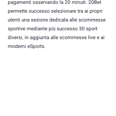
pagamenti osservando la 20 minuti. 20Bet
permette successo selezionare tra ai propri
utenti una sezione dedicata alle scommesse
sportive mediante più successo 30 sport
diversi, in aggiunta alle scommesse live e ai
moderni eSports.