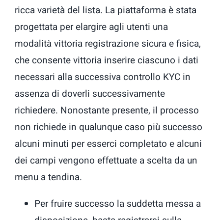
ricca varietà del lista. La piattaforma è stata
progettata per elargire agli utenti una
modalità vittoria registrazione sicura e fisica,
che consente vittoria inserire ciascuno i dati
necessari alla successiva controllo KYC in
assenza di doverli successivamente
richiedere. Nonostante presente, il processo
non richiede in qualunque caso più successo
alcuni minuti per esserci completato e alcuni
dei campi vengono effettuate a scelta da un
menu a tendina.
Per fruire successo la suddetta messa a