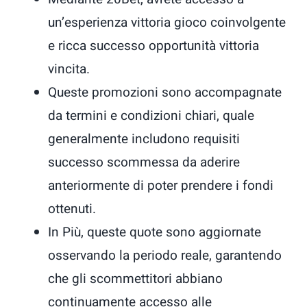
un’esperienza vittoria gioco coinvolgente
e ricca successo opportunità vittoria
vincita.
Queste promozioni sono accompagnate
da termini e condizioni chiari, quale
generalmente includono requisiti
successo scommessa da aderire
anteriormente di poter prendere i fondi
ottenuti.
In Più, queste quote sono aggiornate
osservando la periodo reale, garantendo
che gli scommettitori abbiano
continuamente accesso alle