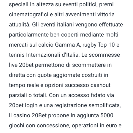
speciali in altezza su eventi politici, premi
cinematografici e altri avvenimenti vittoria
attualità. Gli eventi italiani vengono effettuate
particolarmente ben coperti mediante molti
mercati sul calcio Gamma A, rugby Top 10 e
tennis Internazionali d’Italia. Le scommesse
live 20bet permettono di scommettere in
diretta con quote aggiornate costruiti in
tempo reale e opzioni successo cashout
parziali o totali. Con un accesso fidato via
20bet login e una registrazione semplificata,
il casino 20Bet propone in aggiunta 5000
giochi con concessione, operazioni in euro e