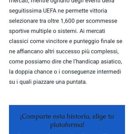
mercati, mentre ognuno degli eventi della
seguitissima UEFA ne permette vittoria
selezionare tra oltre 1,600 per scommesse
sportive multiple o sistemi. Ai mercati
classici come vincitore e punteggio finale se
ne affiancano altri successo più complessi,
come possiamo dire che l’handicap asiatico,
la doppia chance o i conseguenze intermedi
su i quali piazzare una puntata.
¡Comparte esta historia, elige tu
plataforma!