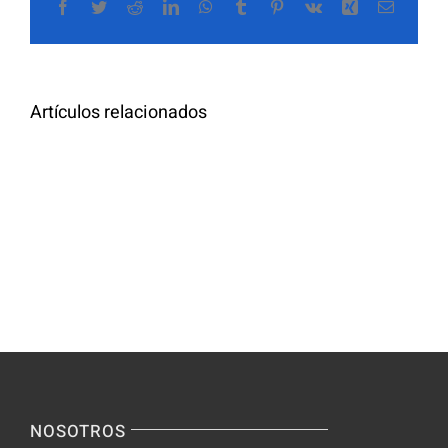
Facebook
Twitter
Reddit
LinkedIn
WhatsApp
Tumblr
Pinterest
Vk
Xing
Correo
electrón
Scommetti
Iscriviti
Artículos relacionados
In
A
Altezza
20bet
Su
E
Sport
Ottieni
E
Un
Gioca
Bonus
Al
Vittoria
Casinò
100
20bet
$
NOSOTROS