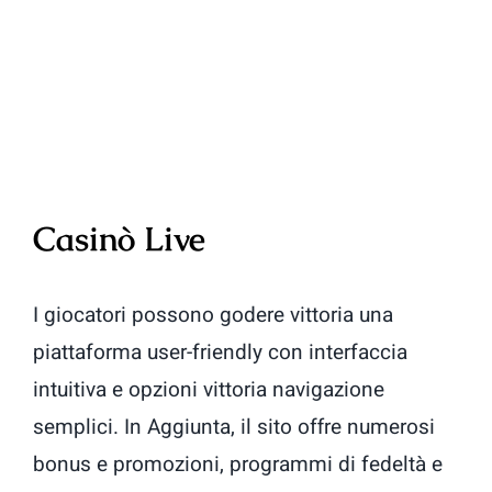
Casinò Live
I giocatori possono godere vittoria una
piattaforma user-friendly con interfaccia
intuitiva e opzioni vittoria navigazione
semplici. In Aggiunta, il sito offre numerosi
bonus e promozioni, programmi di fedeltà e