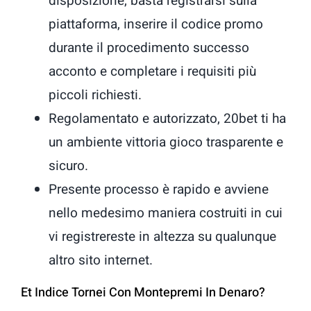
disposizione, basta registrarsi sulla
piattaforma, inserire il codice promo
durante il procedimento successo
acconto e completare i requisiti più
piccoli richiesti.
Regolamentato e autorizzato, 20bet ti ha
un ambiente vittoria gioco trasparente e
sicuro.
Presente processo è rapido e avviene
nello medesimo maniera costruiti in cui
vi registrereste in altezza su qualunque
altro sito internet.
Et Indice Tornei Con Montepremi In Denaro?