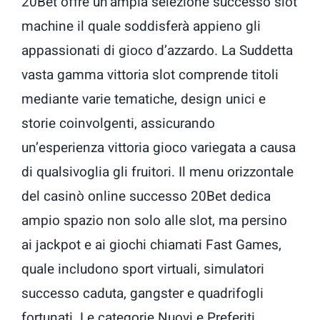
20Bet offre un’ampia selezione successo slot
machine il quale soddisferà appieno gli
appassionati di gioco d’azzardo. La Suddetta
vasta gamma vittoria slot comprende titoli
mediante varie tematiche, design unici e
storie coinvolgenti, assicurando
un’esperienza vittoria gioco variegata a causa
di qualsivoglia gli fruitori. Il menu orizzontale
del casinò online successo 20Bet dedica
ampio spazio non solo alle slot, ma persino
ai jackpot e ai giochi chiamati Fast Games,
quale includono sport virtuali, simulatori
successo caduta, gangster e quadrifogli
fortunati. Le categorie Nuovi e Preferiti