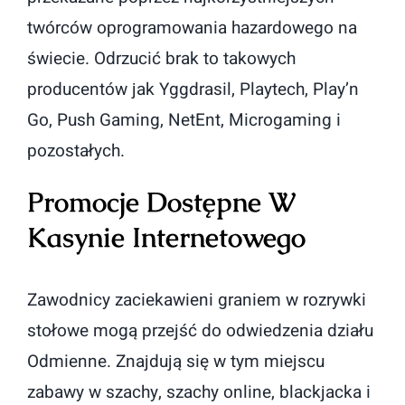
twórców oprogramowania hazardowego na
świecie. Odrzucić brak to takowych
producentów jak Yggdrasil, Playtech, Play’n
Go, Push Gaming, NetEnt, Microgaming i
pozostałych.
Promocje Dostępne W
Kasynie Internetowego
Zawodnicy zaciekawieni graniem w rozrywki
stołowe mogą przejść do odwiedzenia działu
Odmienne. Znajdują się w tym miejscu
zabawy w szachy, szachy online, blackjacka i