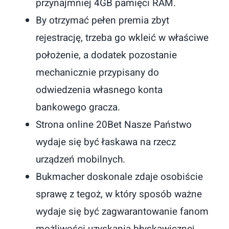
przynajmniej 4GB pamięci RAM.
By otrzymać pełen premia zbyt
rejestrację, trzeba go wkleić w właściwe
położenie, a dodatek pozostanie
mechanicznie przypisany do
odwiedzenia własnego konta
bankowego gracza.
Strona online 20Bet Nasze Państwo
wydaje się być łaskawa na rzecz
urządzeń mobilnych.
Bukmacher doskonale zdaje osobiście
sprawę z tegoż, w który sposób ważne
wydaje się być zagwarantowanie fanom