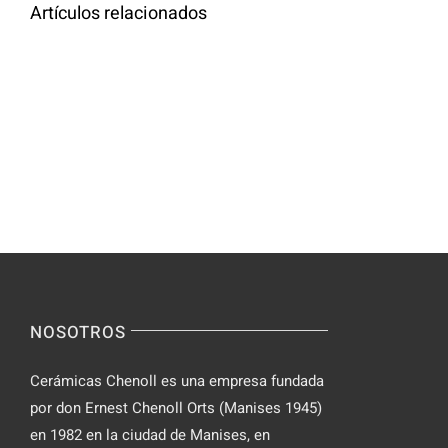
Artículos relacionados
Państwo
20bet
2025
Kody
Zaloguj
Bonusowe
Się
Całokształt
W
O
Tej
Kodach
Chwili
Zniżkowych
I
Zgarnij
400zł
Bonusu
NOSOTROS
Cerámicas Chenoll es una empresa fundada
por don Ernest Chenoll Orts (Manises 1945)
en 1982 en la ciudad de Manises, en