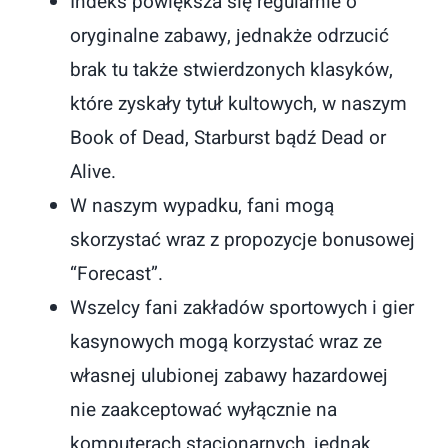
Indeks powiększa się regularnie o
oryginalne zabawy, jednakże odrzucić
brak tu także stwierdzonych klasyków,
które zyskały tytuł kultowych, w naszym
Book of Dead, Starburst bądź Dead or
Alive.
W naszym wypadku, fani mogą
skorzystać wraz z propozycje bonusowej
“Forecast”.
Wszelcy fani zakładów sportowych i gier
kasynowych mogą korzystać wraz ze
własnej ulubionej zabawy hazardowej
nie zaakceptować wyłącznie na
komputerach stacjonarnych, jednak