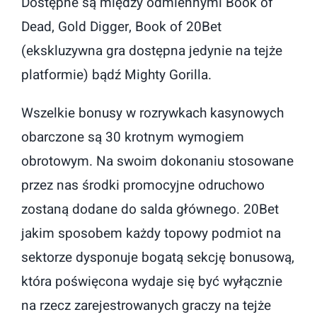
Dostępne są między odmiennymi Book of
Dead, Gold Digger, Book of 20Bet
(ekskluzywna gra dostępna jedynie na tejże
platformie) bądź Mighty Gorilla.
Wszelkie bonusy w rozrywkach kasynowych
obarczone są 30 krotnym wymogiem
obrotowym. Na swoim dokonaniu stosowane
przez nas środki promocyjne odruchowo
zostaną dodane do salda głównego. 20Bet
jakim sposobem każdy topowy podmiot na
sektorze dysponuje bogatą sekcję bonusową,
która poświęcona wydaje się być wyłącznie
na rzecz zarejestrowanych graczy na tejże