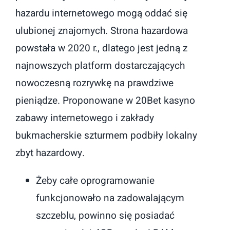
hazardu internetowego mogą oddać się
ulubionej znajomych. Strona hazardowa
powstała w 2020 r., dlatego jest jedną z
najnowszych platform dostarczających
nowoczesną rozrywkę na prawdziwe
pieniądze. Proponowane w 20Bet kasyno
zabawy internetowego i zakłady
bukmacherskie szturmem podbiły lokalny
zbyt hazardowy.
Żeby całe oprogramowanie
funkcjonowało na zadowalającym
szczeblu, powinno się posiadać