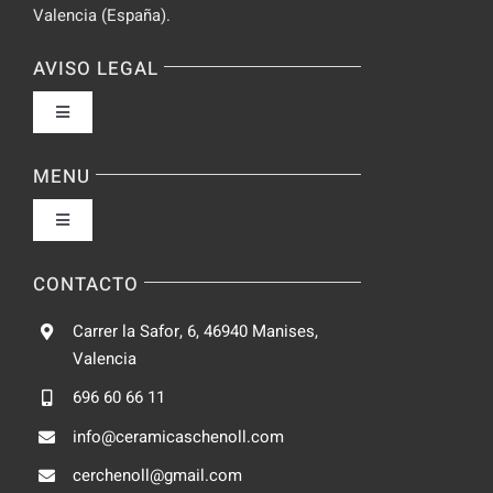
Valencia (España).
AVISO LEGAL
Toggle
Navigation
Política de privacidad
MENU
Toggle
Condiciones de uso
Navigation
Fabrica
CONTACTO
Accesibilidad
Carrer la Safor, 6, 46940 Manises,
Galeria
Valencia
Ley de cookies
696 60 66 11
Catalogo
info@ceramicaschenoll.com
Mapa del sitio
cerchenoll@gmail.com