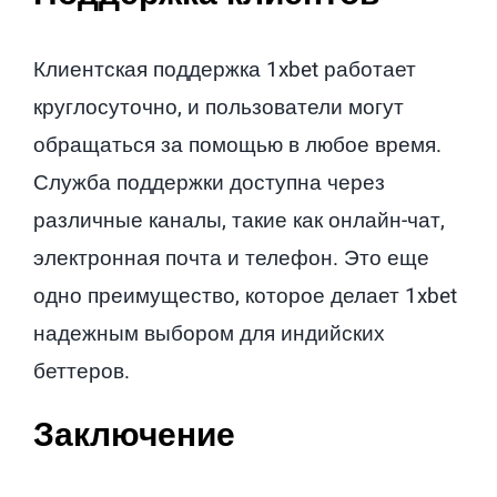
Клиентская поддержка 1xbet работает
круглосуточно, и пользователи могут
обращаться за помощью в любое время.
Служба поддержки доступна через
различные каналы, такие как онлайн-чат,
электронная почта и телефон. Это еще
одно преимущество, которое делает 1xbet
надежным выбором для индийских
беттеров.
Заключение