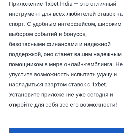
Приложение 1xbet India — это отличный
инструмент для всех любителей ставок на
спорт. С удобным интерфейсом, широким
выбором событий и бонусов,
безопасными финансами и надежной
поддержкой, оно станет вашим надежным
помощником в мире онлайн-гемблинга. Не
упустите возможность испытать удачу и
насладиться азартом ставок с 1xbet.
Установите приложение уже сегодня и
откройте для себя все его возможности!