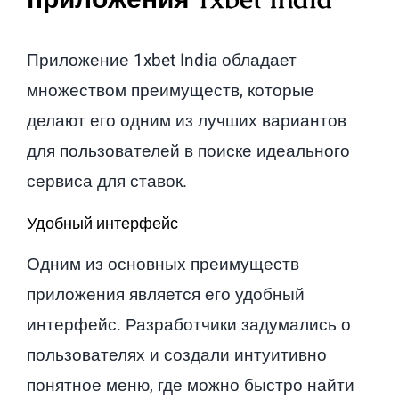
Приложение 1xbet India обладает
множеством преимуществ, которые
делают его одним из лучших вариантов
для пользователей в поиске идеального
сервиса для ставок.
Удобный интерфейс
Одним из основных преимуществ
приложения является его удобный
интерфейс. Разработчики задумались о
пользователях и создали интуитивно
понятное меню, где можно быстро найти