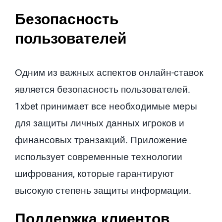
Безопасность
пользователей
Одним из важных аспектов онлайн-ставок
является безопасность пользователей.
1xbet принимает все необходимые меры
для защиты личных данных игроков и
финансовых транзакций. Приложение
использует современные технологии
шифрования, которые гарантируют
высокую степень защиты информации.
Поддержка клиентов