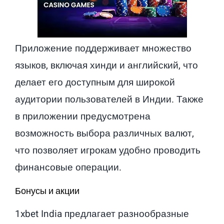
Приложение поддерживает множество
языков, включая хинди и английский, что
делает его доступным для широкой
аудитории пользователей в Индии. Также
в приложении предусмотрена
возможность выбора различных валют,
что позволяет игрокам удобно проводить
финансовые операции.
Бонусы и акции
1xbet India предлагает разнообразные